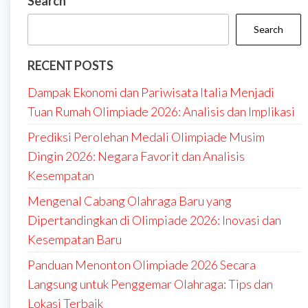
Search
Search
RECENT POSTS
Dampak Ekonomi dan Pariwisata Italia Menjadi
Tuan Rumah Olimpiade 2026: Analisis dan Implikasi
Prediksi Perolehan Medali Olimpiade Musim
Dingin 2026: Negara Favorit dan Analisis
Kesempatan
Mengenal Cabang Olahraga Baru yang
Dipertandingkan di Olimpiade 2026: Inovasi dan
Kesempatan Baru
Panduan Menonton Olimpiade 2026 Secara
Langsung untuk Penggemar Olahraga: Tips dan
Lokasi Terbaik