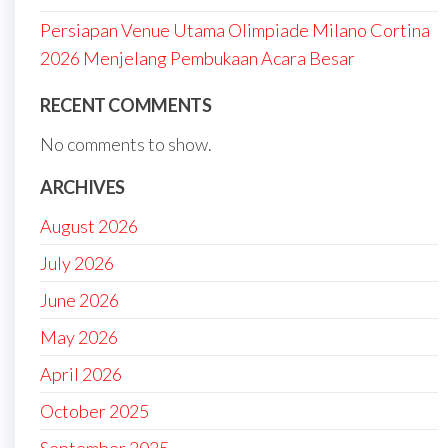
Persiapan Venue Utama Olimpiade Milano Cortina
2026 Menjelang Pembukaan Acara Besar
RECENT COMMENTS
No comments to show.
ARCHIVES
August 2026
July 2026
June 2026
May 2026
April 2026
October 2025
September 2025