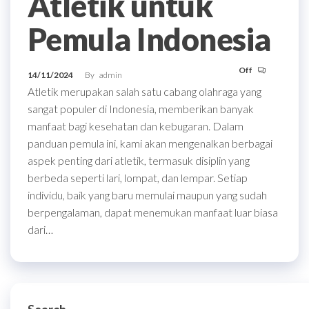
Atletik untuk
Pemula Indonesia
Off
14/11/2024
By
admin
Atletik merupakan salah satu cabang olahraga yang
sangat populer di Indonesia, memberikan banyak
manfaat bagi kesehatan dan kebugaran. Dalam
panduan pemula ini, kami akan mengenalkan berbagai
aspek penting dari atletik, termasuk disiplin yang
berbeda seperti lari, lompat, dan lempar. Setiap
individu, baik yang baru memulai maupun yang sudah
berpengalaman, dapat menemukan manfaat luar biasa
dari…