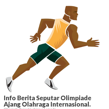
Skip
to
the
content
Info Berita Seputar Olimpiade
Ajang Olahraga Internasional.