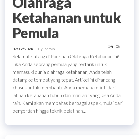
Olahraga
Ketahanan untuk
Pemula
Off
07/12/2024
By
admin
Selamat datang di Panduan Olahraga Ketahanan ini!
Jika Anda seorang pemula yang tertarik untuk
memasuki dunia olahraga ketahanan, Anda telah
datang ke tempat yang tepat. Artikel ini dirancang
khusus untuk membantu Anda memahami inti dari
latihan ketahanan tubuh dan manfaat yang bisa Anda
raih. Kami akan membahas berbagai aspek, mulai dari
pengertian hingga teknik pelatihan…