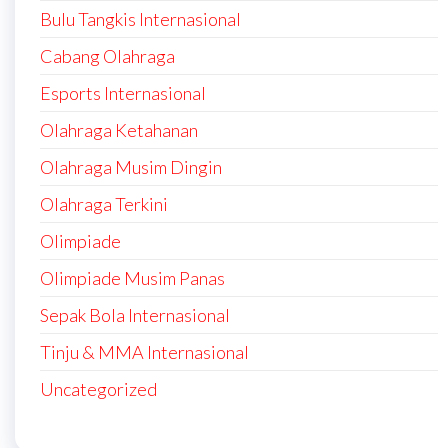
Bulu Tangkis Internasional
Cabang Olahraga
Esports Internasional
Olahraga Ketahanan
Olahraga Musim Dingin
Olahraga Terkini
Olimpiade
Olimpiade Musim Panas
Sepak Bola Internasional
Tinju & MMA Internasional
Uncategorized