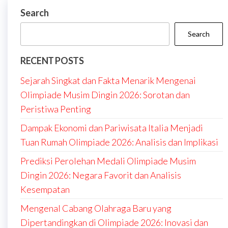
Search
Search
RECENT POSTS
Sejarah Singkat dan Fakta Menarik Mengenai
Olimpiade Musim Dingin 2026: Sorotan dan
Peristiwa Penting
Dampak Ekonomi dan Pariwisata Italia Menjadi
Tuan Rumah Olimpiade 2026: Analisis dan Implikasi
Prediksi Perolehan Medali Olimpiade Musim
Dingin 2026: Negara Favorit dan Analisis
Kesempatan
Mengenal Cabang Olahraga Baru yang
Dipertandingkan di Olimpiade 2026: Inovasi dan