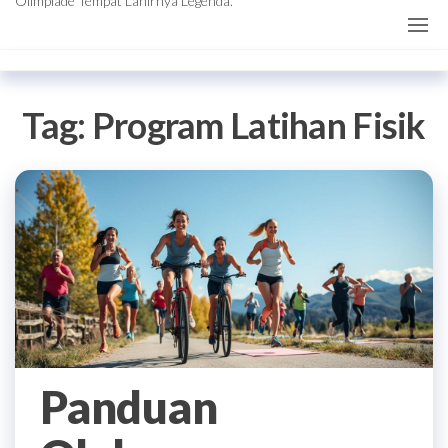
Olimpiade Tempat Lahirnya Legenda.
Tag:
Program Latihan Fisik
Panduan