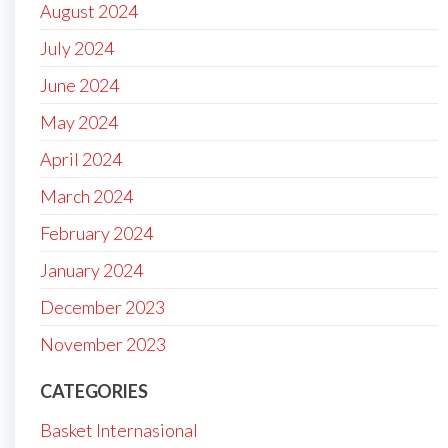
August 2024
July 2024
June 2024
May 2024
April 2024
March 2024
February 2024
January 2024
December 2023
November 2023
CATEGORIES
Basket Internasional