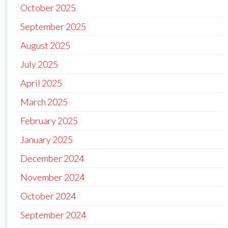
October 2025
September 2025
August 2025
July 2025
April 2025
March 2025
February 2025
January 2025
December 2024
November 2024
October 2024
September 2024