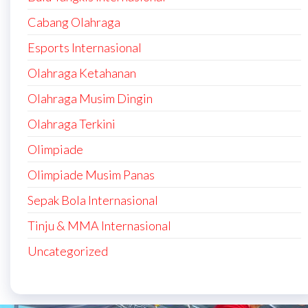
Cabang Olahraga
Esports Internasional
Olahraga Ketahanan
Olahraga Musim Dingin
Olahraga Terkini
Olimpiade
Olimpiade Musim Panas
Sepak Bola Internasional
Tinju & MMA Internasional
Uncategorized