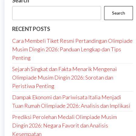
Search
Search
RECENT POSTS
Cara Membeli Tiket Resmi Pertandingan Olimpiade
Musim Dingin 2026: Panduan Lengkap dan Tips
Penting
Sejarah Singkat dan Fakta Menarik Mengenai
Olimpiade Musim Dingin 2026: Sorotan dan
Peristiwa Penting
Dampak Ekonomi dan Pariwisata Italia Menjadi
Tuan Rumah Olimpiade 2026: Analisis dan Implikasi
Prediksi Perolehan Medali Olimpiade Musim
Dingin 2026: Negara Favorit dan Analisis
Kesempatan