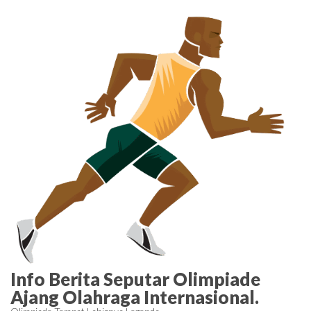
Skip
to
the
content
Info Berita Seputar Olimpiade
Ajang Olahraga Internasional.