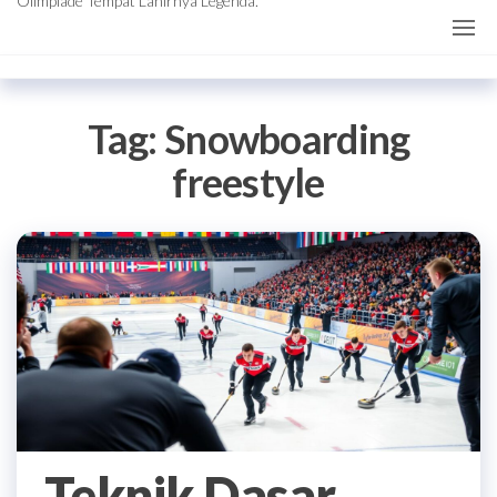
Olimpiade Tempat Lahirnya Legenda.
Tag:
Snowboarding
freestyle
Teknik Dasar