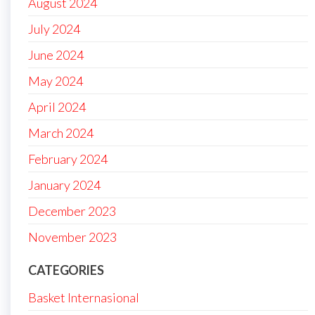
August 2024
July 2024
June 2024
May 2024
April 2024
March 2024
February 2024
January 2024
December 2023
November 2023
CATEGORIES
Basket Internasional