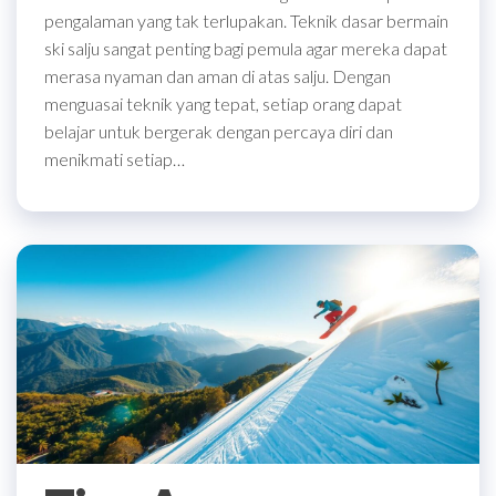
pengalaman yang tak terlupakan. Teknik dasar bermain
ski salju sangat penting bagi pemula agar mereka dapat
merasa nyaman dan aman di atas salju. Dengan
menguasai teknik yang tepat, setiap orang dapat
belajar untuk bergerak dengan percaya diri dan
menikmati setiap…