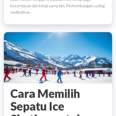
kecerdasan dan kerja sama tim. Perkembangan curling
melibatkan…
Cara Memilih
Sepatu Ice