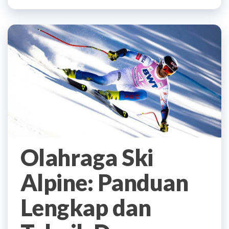
Olahraga Ski
Alpine: Panduan
Lengkap dan