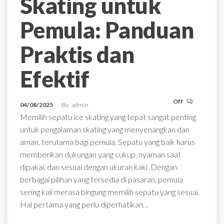
Skating untuk
Pemula: Panduan
Praktis dan
Efektif
Off
04/08/2025
By
admin
Memilih sepatu ice skating yang tepat sangat penting
untuk pengalaman skating yang menyenangkan dan
aman, terutama bagi pemula. Sepatu yang baik harus
memberikan dukungan yang cukup, nyaman saat
dipakai, dan sesuai dengan ukuran kaki. Dengan
berbagai pilihan yang tersedia di pasaran, pemula
sering kali merasa bingung memilih sepatu yang sesuai.
Hal pertama yang perlu diperhatikan…