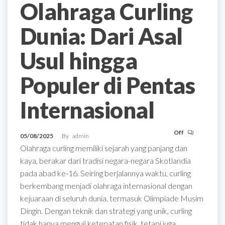
Olahraga Curling
Dunia: Dari Asal
Usul hingga
Populer di Pentas
Internasional
Off
05/08/2025
By
admin
Olahraga curling memiliki sejarah yang panjang dan
kaya, berakar dari tradisi negara-negara Skotlandia
pada abad ke-16. Seiring berjalannya waktu, curling
berkembang menjadi olahraga internasional dengan
kejuaraan di seluruh dunia, termasuk Olimpiade Musim
Dingin. Dengan teknik dan strategi yang unik, curling
tidak hanya menguji ketepatan fisik, tetapi juga