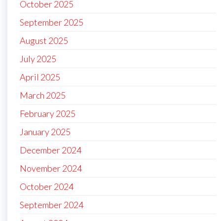
October 2025
September 2025
August 2025
July 2025
April 2025
March 2025
February 2025
January 2025
December 2024
November 2024
October 2024
September 2024