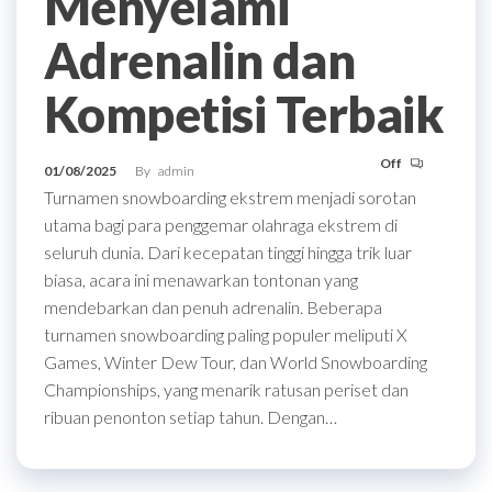
Menyelami
Adrenalin dan
Kompetisi Terbaik
Off
01/08/2025
By
admin
Turnamen snowboarding ekstrem menjadi sorotan
utama bagi para penggemar olahraga ekstrem di
seluruh dunia. Dari kecepatan tinggi hingga trik luar
biasa, acara ini menawarkan tontonan yang
mendebarkan dan penuh adrenalin. Beberapa
turnamen snowboarding paling populer meliputi X
Games, Winter Dew Tour, dan World Snowboarding
Championships, yang menarik ratusan periset dan
ribuan penonton setiap tahun. Dengan…