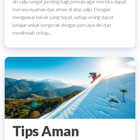
ski salju sangat penting bagi pemula agar mereka dapat
merasa nyaman dan aman di atas salju. Dengan
menguasai teknik yang tepat, setiap orang dapat
belajar untuk bergerak dengan percaya diri dan
menikmati setiap…
Tips Aman