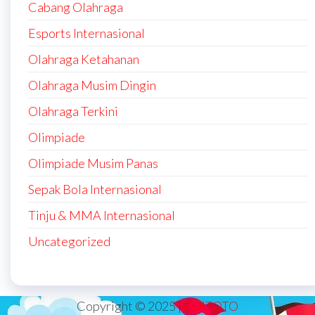
Cabang Olahraga
Esports Internasional
Olahraga Ketahanan
Olahraga Musim Dingin
Olahraga Terkini
Olimpiade
Olimpiade Musim Panas
Sepak Bola Internasional
Tinju & MMA Internasional
Uncategorized
Copyright © 2025 |
KOITOTO