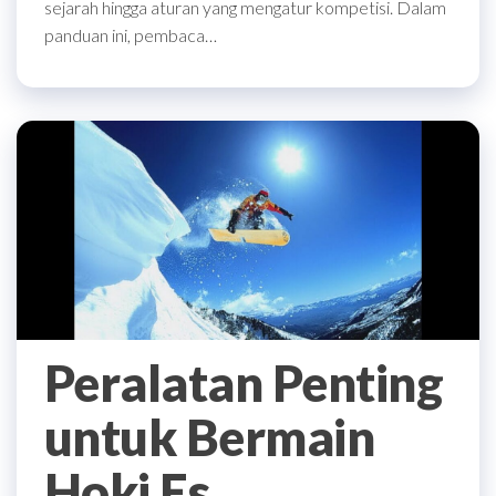
sejarah hingga aturan yang mengatur kompetisi. Dalam
panduan ini, pembaca…
Peralatan Penting
untuk Bermain
Hoki Es