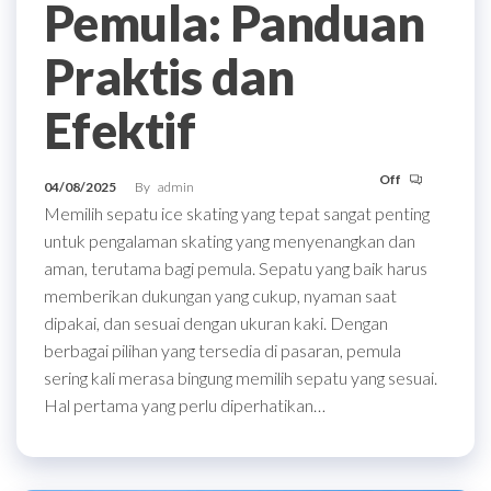
Pemula: Panduan
Praktis dan
Efektif
Off
04/08/2025
By
admin
Memilih sepatu ice skating yang tepat sangat penting
untuk pengalaman skating yang menyenangkan dan
aman, terutama bagi pemula. Sepatu yang baik harus
memberikan dukungan yang cukup, nyaman saat
dipakai, dan sesuai dengan ukuran kaki. Dengan
berbagai pilihan yang tersedia di pasaran, pemula
sering kali merasa bingung memilih sepatu yang sesuai.
Hal pertama yang perlu diperhatikan…