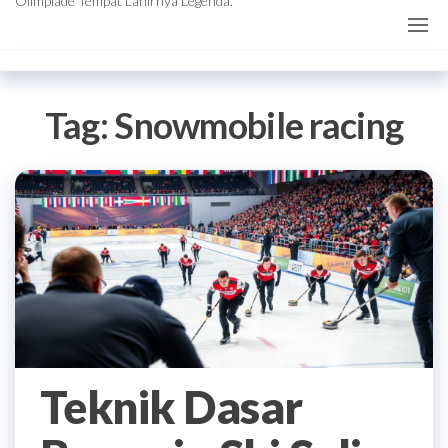
Olimpiade Tempat Lahirnya Legenda.
Tag:
Snowmobile racing
Teknik Dasar