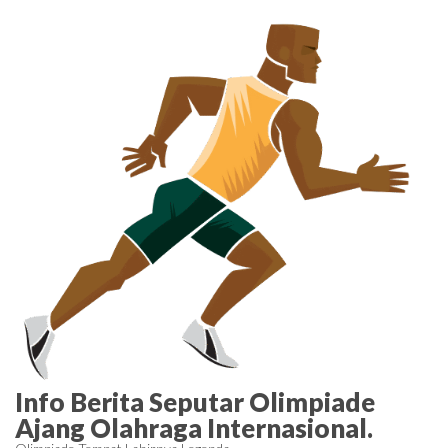
Skip
to
the
content
Info Berita Seputar Olimpiade
Ajang Olahraga Internasional.