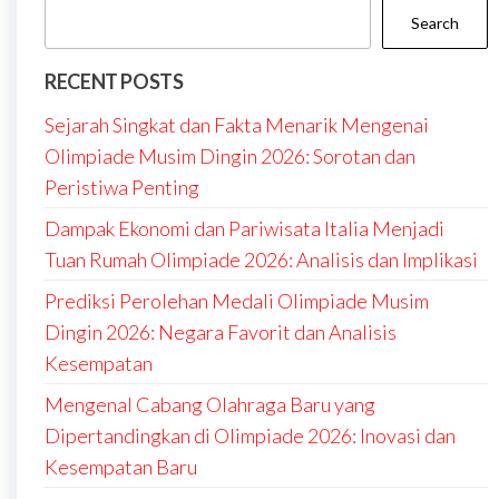
Search
RECENT POSTS
Sejarah Singkat dan Fakta Menarik Mengenai
Olimpiade Musim Dingin 2026: Sorotan dan
Peristiwa Penting
Dampak Ekonomi dan Pariwisata Italia Menjadi
Tuan Rumah Olimpiade 2026: Analisis dan Implikasi
Prediksi Perolehan Medali Olimpiade Musim
Dingin 2026: Negara Favorit dan Analisis
Kesempatan
Mengenal Cabang Olahraga Baru yang
Dipertandingkan di Olimpiade 2026: Inovasi dan
Kesempatan Baru