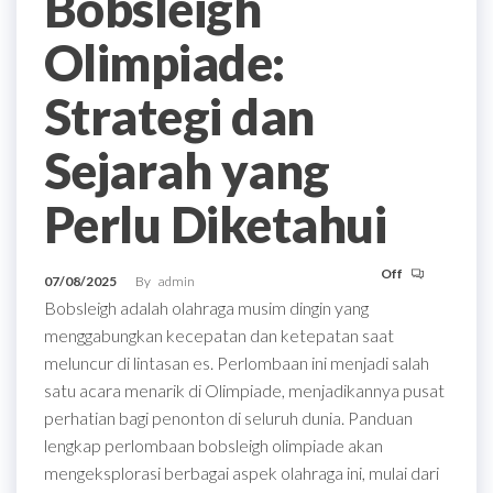
Bobsleigh
Olimpiade:
Strategi dan
Sejarah yang
Perlu Diketahui
Off
07/08/2025
By
admin
Bobsleigh adalah olahraga musim dingin yang
menggabungkan kecepatan dan ketepatan saat
meluncur di lintasan es. Perlombaan ini menjadi salah
satu acara menarik di Olimpiade, menjadikannya pusat
perhatian bagi penonton di seluruh dunia. Panduan
lengkap perlombaan bobsleigh olimpiade akan
mengeksplorasi berbagai aspek olahraga ini, mulai dari