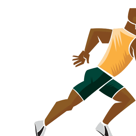
Skip
to
the
content