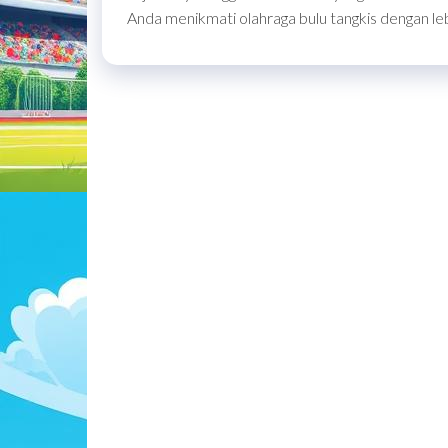
Anda menikmati olahraga bulu tangkis dengan le