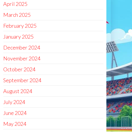
April 2025
March 2025
February 2025
January 2025
December 2024
November 2024
October 2024
September 2024
August 2024
July 2024
June 2024
May 2024