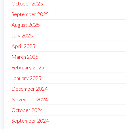
October 2025
September 2025
August 2025
July 2025
April 2025
March 2025
February 2025
January 2025
December 2024
November 2024
October 2024
September 2024