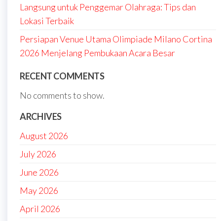
Langsung untuk Penggemar Olahraga: Tips dan
Lokasi Terbaik
Persiapan Venue Utama Olimpiade Milano Cortina
2026 Menjelang Pembukaan Acara Besar
RECENT COMMENTS
No comments to show.
ARCHIVES
August 2026
July 2026
June 2026
May 2026
April 2026