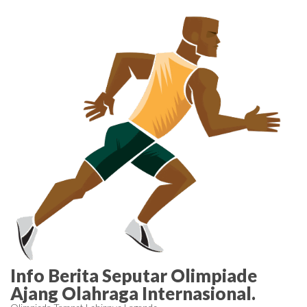
Skip
to
the
content
Info Berita Seputar Olimpiade
Ajang Olahraga Internasional.