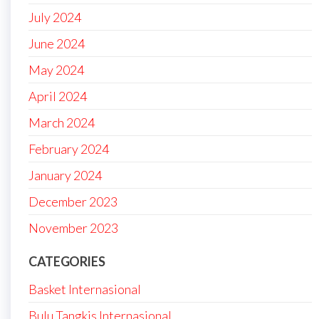
July 2024
June 2024
May 2024
April 2024
March 2024
February 2024
January 2024
December 2023
November 2023
CATEGORIES
Basket Internasional
Bulu Tangkis Internasional