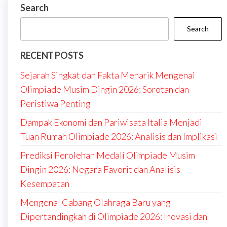
Search
Search
RECENT POSTS
Sejarah Singkat dan Fakta Menarik Mengenai
Olimpiade Musim Dingin 2026: Sorotan dan
Peristiwa Penting
Dampak Ekonomi dan Pariwisata Italia Menjadi
Tuan Rumah Olimpiade 2026: Analisis dan Implikasi
Prediksi Perolehan Medali Olimpiade Musim
Dingin 2026: Negara Favorit dan Analisis
Kesempatan
Mengenal Cabang Olahraga Baru yang
Dipertandingkan di Olimpiade 2026: Inovasi dan