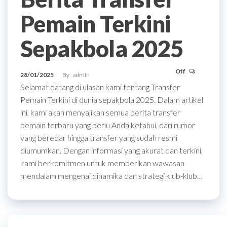
Pemain Terkini
Sepakbola 2025
Off
28/01/2025
By
admin
Selamat datang di ulasan kami tentang Transfer
Pemain Terkini di dunia sepakbola 2025. Dalam artikel
ini, kami akan menyajikan semua berita transfer
pemain terbaru yang perlu Anda ketahui, dari rumor
yang beredar hingga transfer yang sudah resmi
diumumkan. Dengan informasi yang akurat dan terkini,
kami berkomitmen untuk memberikan wawasan
mendalam mengenai dinamika dan strategi klub-klub…