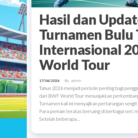
Hasil dan Updat
Turnamen Bulu 
Internasional 2
World Tour
17/06/2026
By
admin
Tahun 2026 menjadi periode penting bagi pengge
dari BWF World Tour menunjukkan perkembanga
Turnamen kali ini menyajikan pertarungan sengi
Para pemain teratas bersaing di berbagai seri, 
Setelah beberapa…