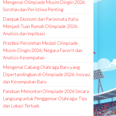
Mengenai Olimpiade Musim Dingin 2026:
Sorotan dan Peristiwa Penting
Dampak Ekonomi dan Pariwisata Italia
Menjadi Tuan Rumah Olimpiade 2026:
Analisis dan Implikasi
Prediksi Perolehan Medali Olimpiade
Musim Dingin 2026: Negara Favorit dan
Analisis Kesempatan
Mengenal Cabang Olahraga Baru yang
Dipertandingkan di Olimpiade 2026: Inovasi
dan Kesempatan Baru
Panduan Menonton Olimpiade 2026 Secara
Langsung untuk Penggemar Olahraga: Tips
dan Lokasi Terbaik