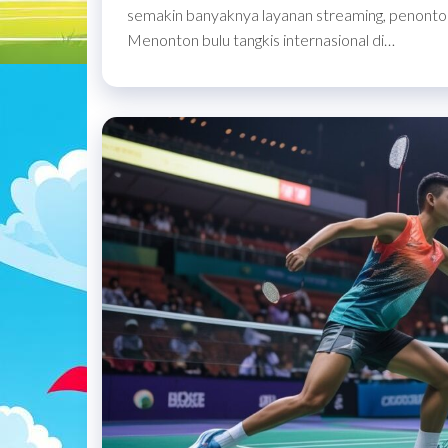
semakin banyaknya layanan streaming, penonton
Menonton bulu tangkis internasional di…