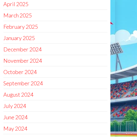
April 2025
March 2025
February 2025
January 2025
December 2024
November 2024
October 2024
September 2024
August 2024
July 2024
June 2024
May 2024