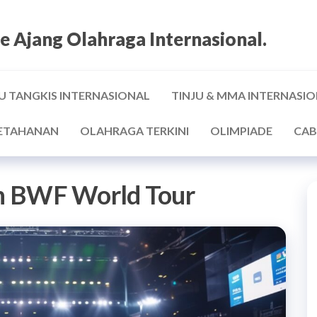
e Ajang Olahraga Internasional.
U TANGKIS INTERNASIONAL
TINJU & MMA INTERNASI
ETAHANAN
OLAHRAGA TERKINI
OLIMPIADE
CAB
 BWF World Tour