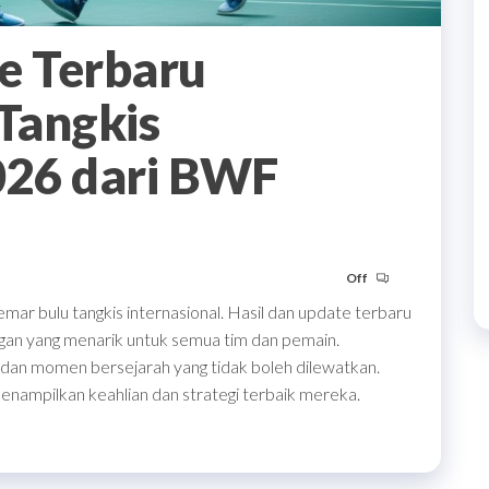
e Terbaru
Tangkis
026 dari BWF
Off
mar bulu tangkis internasional. Hasil dan update terbaru
n yang menarik untuk semua tim dan pemain.
t dan momen bersejarah yang tidak boleh dilewatkan.
menampilkan keahlian dan strategi terbaik mereka.