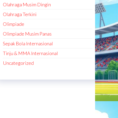
Olahraga Musim Dingin
Olahraga Terkini
Olimpiade
Olimpiade Musim Panas
Sepak Bola Internasional
Tinju & MMA Internasional
Uncategorized