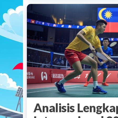
Analisis Lengka