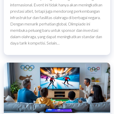
internasional. Event ini tidak hanya akan meningkatkan
prestasi atlet, tetapi juga mendorong perkembangan
infrastruktur dan fasilitas olahraga di berbagai negara.
Dengan menarik perhatian global, Olimpiade ini
membuka peluang baru untuk sponsor dan investasi
dalam olahraga, yang dapat meningkatkan standar dan
daya tarik kompetisi. Selain…