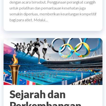
dengan acara tersebut. Penggunaan perangkat canggih
untuk pelatihan dan pemantauan kesehatan juga
semakin diperluas, memberikan keuntungan kompetitif
bagi para atlet. Melalui…
Sejarah dan
Perkembangan