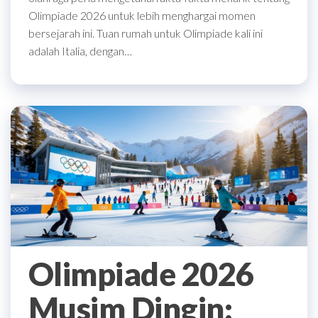
Olimpiade 2026 untuk lebih menghargai momen
bersejarah ini. Tuan rumah untuk Olimpiade kali ini
adalah Italia, dengan…
Olimpiade 2026
Musim Dingin: