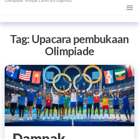
Olimpiade Tempat Lahirnya Legenda.
Tag:
Upacara pembukaan
Olimpiade
Dampak