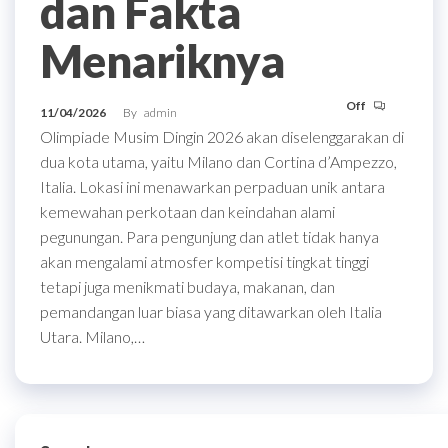
dan Fakta
Menariknya
Off
11/04/2026
By
admin
Olimpiade Musim Dingin 2026 akan diselenggarakan di
dua kota utama, yaitu Milano dan Cortina d’Ampezzo,
Italia. Lokasi ini menawarkan perpaduan unik antara
kemewahan perkotaan dan keindahan alami
pegunungan. Para pengunjung dan atlet tidak hanya
akan mengalami atmosfer kompetisi tingkat tinggi
tetapi juga menikmati budaya, makanan, dan
pemandangan luar biasa yang ditawarkan oleh Italia
Utara. Milano,…