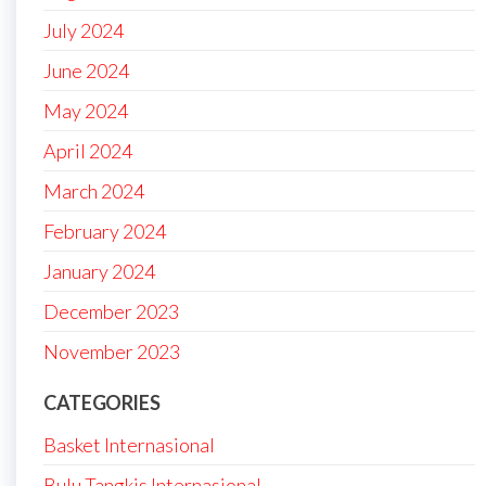
July 2024
June 2024
May 2024
April 2024
March 2024
February 2024
January 2024
December 2023
November 2023
CATEGORIES
Basket Internasional
Bulu Tangkis Internasional