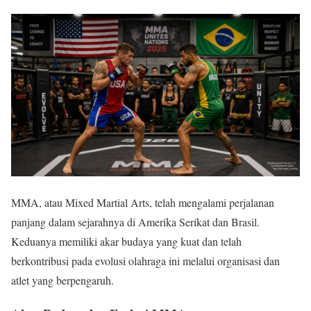
MMA, atau Mixed Martial Arts, telah mengalami perjalanan
panjang dalam sejarahnya di Amerika Serikat dan Brasil.
Keduanya memiliki akar budaya yang kuat dan telah
berkontribusi pada evolusi olahraga ini melalui organisasi dan
atlet yang berpengaruh.