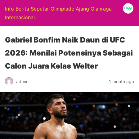
Info Berita Seputar Olimpiade Ajang Olahraga
Internasional.
Gabriel Bonfim Naik Daun di UFC
2026: Menilai Potensinya Sebagai
Calon Juara Kelas Welter
admin
1 month ago