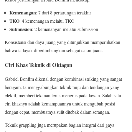
Kemenangan
: 7 dari 8 pertarungan terakhir
TKO
: 4 kemenangan melalui TKO
Submission
: 2 kemenangan melalui submission
Konsistensi dan daya juang yang ditunjukkan memperlihatkan
bahwa ia layak dipertimbangkan sebagai calon juara.
Ciri Khas Teknik di Oktagon
Gabriel Bonfim dikenal dengan kombinasi striking yang sangat
beragam. Ia menggabungkan teknik tinju dan tendangan yang
efektif, memberi tekanan terus-menerus pada lawan. Salah satu
ciri khasnya adalah kemampuannya untuk mengubah posisi
dengan cepat, membuatnya sulit ditebak dalam serangan.
Teknik grappling juga merupakan bagian integral dari gaya