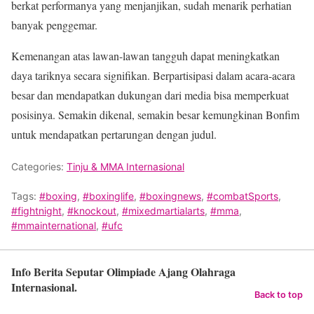
berkat performanya yang menjanjikan, sudah menarik perhatian
banyak penggemar.
Kemenangan atas lawan-lawan tangguh dapat meningkatkan
daya tariknya secara signifikan. Berpartisipasi dalam acara-acara
besar dan mendapatkan dukungan dari media bisa memperkuat
posisinya. Semakin dikenal, semakin besar kemungkinan Bonfim
untuk mendapatkan pertarungan dengan judul.
Categories:
Tinju & MMA Internasional
Tags:
#boxing
,
#boxinglife
,
#boxingnews
,
#combatSports
,
#fightnight
,
#knockout
,
#mixedmartialarts
,
#mma
,
#mmainternational
,
#ufc
Info Berita Seputar Olimpiade Ajang Olahraga
Internasional.
Back to top