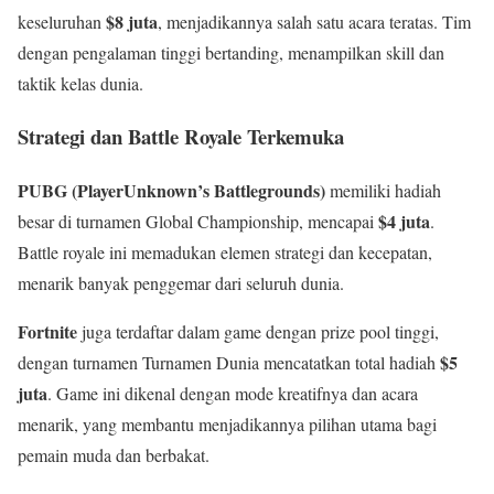
$8 juta
keseluruhan
, menjadikannya salah satu acara teratas. Tim
dengan pengalaman tinggi bertanding, menampilkan skill dan
taktik kelas dunia.
Strategi dan Battle Royale Terkemuka
PUBG (PlayerUnknown’s Battlegrounds)
memiliki hadiah
$4 juta
besar di turnamen Global Championship, mencapai
.
Battle royale ini memadukan elemen strategi dan kecepatan,
menarik banyak penggemar dari seluruh dunia.
Fortnite
juga terdaftar dalam game dengan prize pool tinggi,
$5
dengan turnamen Turnamen Dunia mencatatkan total hadiah
juta
. Game ini dikenal dengan mode kreatifnya dan acara
menarik, yang membantu menjadikannya pilihan utama bagi
pemain muda dan berbakat.