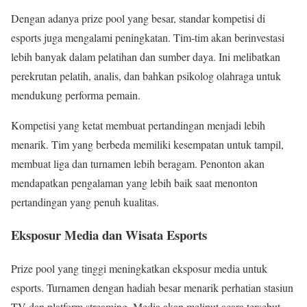
Dengan adanya prize pool yang besar, standar kompetisi di
esports juga mengalami peningkatan. Tim-tim akan berinvestasi
lebih banyak dalam pelatihan dan sumber daya. Ini melibatkan
perekrutan pelatih, analis, dan bahkan psikolog olahraga untuk
mendukung performa pemain.
Kompetisi yang ketat membuat pertandingan menjadi lebih
menarik. Tim yang berbeda memiliki kesempatan untuk tampil,
membuat liga dan turnamen lebih beragam. Penonton akan
mendapatkan pengalaman yang lebih baik saat menonton
pertandingan yang penuh kualitas.
Eksposur Media dan Wisata Esports
Prize pool yang tinggi meningkatkan eksposur media untuk
esports. Turnamen dengan hadiah besar menarik perhatian stasiun
TV dan platform streaming. Media akan meliput acara tersebut,