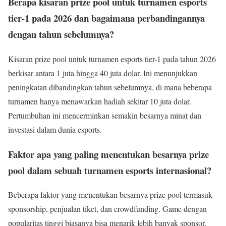
Berapa kisaran prize pool untuk turnamen esports
tier-1 pada 2026 dan bagaimana perbandingannya
dengan tahun sebelumnya?
Kisaran prize pool untuk turnamen esports tier-1 pada tahun 2026
berkisar antara 1 juta hingga 40 juta dolar. Ini menunjukkan
peningkatan dibandingkan tahun sebelumnya, di mana beberapa
turnamen hanya menawarkan hadiah sekitar 10 juta dolar.
Pertumbuhan ini mencerminkan semakin besarnya minat dan
investasi dalam dunia esports.
Faktor apa yang paling menentukan besarnya prize
pool dalam sebuah turnamen esports internasional?
Beberapa faktor yang menentukan besarnya prize pool termasuk
sponsorship, penjualan tiket, dan crowdfunding. Game dengan
popularitas tinggi biasanya bisa menarik lebih banyak sponsor,