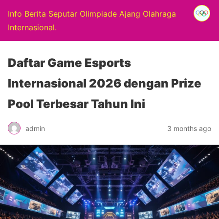
Info Berita Seputar Olimpiade Ajang Olahraga
Internasional.
Daftar Game Esports
Internasional 2026 dengan Prize
Pool Terbesar Tahun Ini
admin
3 months ago