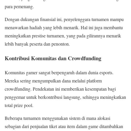
para pemenang.
Dengan dukungan finansial ini, penyelenggara turnamen mampu
menawarkan hadiah yang lebih menarik. Hal ini juga membantu
meningkatkan prestise turnamen, yang pada gilirannya menarik
lebih banyak peserta dan penonton.
Kontribusi Komunitas dan Crowdfunding
Komunitas gamer sangat berpengaruh dalam dunia esports.
Mereka sering mengumpulkan dana melalui platform
crowdfunding. Pendekatan ini memberikan kesempatan bagi
penggemar untuk berkontribusi langsung, sehingga meningkatkan
total prize pool.
Beberapa turnamen menggunakan sistem di mana alokasi
sebagian dari penjualan tiket atau item dalam game ditambahkan