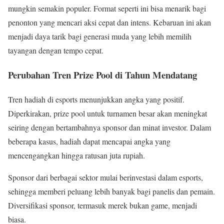
mungkin semakin populer. Format seperti ini bisa menarik bagi
penonton yang mencari aksi cepat dan intens. Kebaruan ini akan
menjadi daya tarik bagi generasi muda yang lebih memilih
tayangan dengan tempo cepat.
Perubahan Tren Prize Pool di Tahun Mendatang
Tren hadiah di esports menunjukkan angka yang positif.
Diperkirakan, prize pool untuk turnamen besar akan meningkat
seiring dengan bertambahnya sponsor dan minat investor. Dalam
beberapa kasus, hadiah dapat mencapai angka yang
mencengangkan hingga ratusan juta rupiah.
Sponsor dari berbagai sektor mulai berinvestasi dalam esports,
sehingga memberi peluang lebih banyak bagi panelis dan pemain.
Diversifikasi sponsor, termasuk merek bukan game, menjadi
biasa.