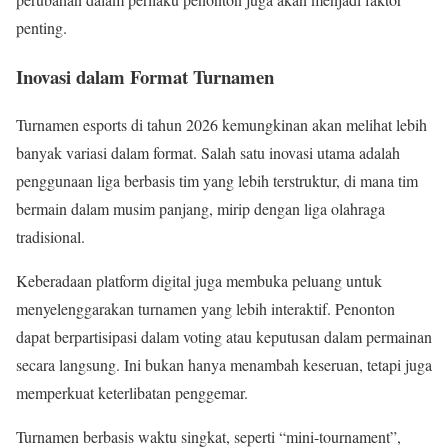
penting.
Inovasi dalam Format Turnamen
Turnamen esports di tahun 2026 kemungkinan akan melihat lebih
banyak variasi dalam format. Salah satu inovasi utama adalah
penggunaan liga berbasis tim yang lebih terstruktur, di mana tim
bermain dalam musim panjang, mirip dengan liga olahraga
tradisional.
Keberadaan platform digital juga membuka peluang untuk
menyelenggarakan turnamen yang lebih interaktif. Penonton
dapat berpartisipasi dalam voting atau keputusan dalam permainan
secara langsung. Ini bukan hanya menambah keseruan, tetapi juga
memperkuat keterlibatan penggemar.
Turnamen berbasis waktu singkat, seperti “mini-tournament”,