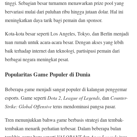
tinggi. Sebagian besar turnamen menawarkan prize pool yang
bervariasi mulai dari puluhan ribu hingga jutaan dolar. Hal ini
meningkatkan daya tarik bagi pemain dan sponsor.
Kota-kota besar seperti Los Angeles, Tokyo, dan Berlin menjadi
tuan rumah untuk acara-acara besar. Dengan akses yang lebih
baik terhadap internet dan teknologi, partisipasi pemain dari
berbagai negara meningkat pesat.
Popularitas Game Populer di Dunia
Beberapa game menjadi sangat populer di kalangan penggemar
esports. Game seperti
Dota 2
,
League of Legends
, dan
Counter-
Strike: Global Offensive
terus mendominasi pangsa pasar.
Tren menunjukkan bahwa game berbasis strategi dan tembak-
tembakan menarik perhatian terbesar. Dalam beberapa bulan
terakhir, game baru seperti
VALORANT
dan
Apex Legends
juga