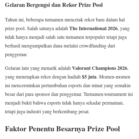
Gelaran Bergengsi dan Rekor Prize Pool
Tahun ini, beberapa turnamen mencetak rekor baru dalam hal
The International 2026
prize pool. Salah satunya adalah
, yang
tidak hanya menjadi salah satu turnamen terpopuler tetapi juga
berhasil mengumpulkan dana melalui crowdfunding dari
penggemar.
Valorant Champions 2026
Gelaran lain yang menarik adalah
,
$5 juta
yang menetapkan rekor dengan hadiah
. Momen-momen
ini mencerminkan pertumbuhan esports dan minat yang semakin
besar dari para sponsor dan penggemar. Turnamen-tournament ini
menjadi bukti bahwa esports tidak hanya sekadar permainan,
tetapi juga industri yang berkembang pesat.
Faktor Penentu Besarnya Prize Pool