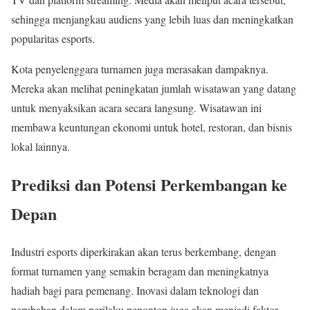
sehingga menjangkau audiens yang lebih luas dan meningkatkan
popularitas esports.
Kota penyelenggara turnamen juga merasakan dampaknya.
Mereka akan melihat peningkatan jumlah wisatawan yang datang
untuk menyaksikan acara secara langsung. Wisatawan ini
membawa keuntungan ekonomi untuk hotel, restoran, dan bisnis
lokal lainnya.
Prediksi dan Potensi Perkembangan ke
Depan
Industri esports diperkirakan akan terus berkembang, dengan
format turnamen yang semakin beragam dan meningkatnya
hadiah bagi para pemenang. Inovasi dalam teknologi dan
perubahan dalam perilaku penonton juga akan menjadi faktor