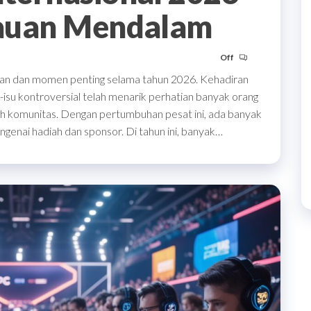
njauan Mendalam
Off
han dan momen penting selama tahun 2026. Kehadiran
u-isu kontroversial telah menarik perhatian banyak orang
uh komunitas. Dengan pertumbuhan pesat ini, ada banyak
mengenai hadiah dan sponsor. Di tahun ini, banyak…