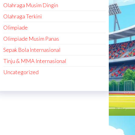
Olahraga Musim Dingin
Olahraga Terkini
Olimpiade
Olimpiade Musim Panas
Sepak Bola Internasional
Tinju & MMA Internasional
Uncategorized