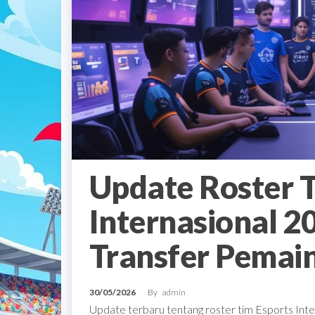
Update Roster 
Internasional 2
Transfer Pemai
30/05/2026
By
admin
Update terbaru tentang roster tim Esports Int