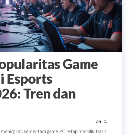
opularitas Game
i Esports
026: Tren dan
Off
s meningkat, sementara game PC tetap memiliki basis