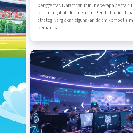
penggemar. Dalam tahun ini, beberapa pemain to
bisa mengubah dinamika tim. Perubahan ini da
strategi yang akan digunakan dalam kompetisi m
pemain baru…