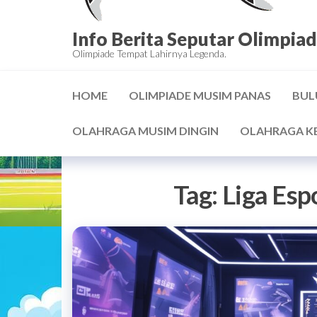
Info Berita Seputar Olimpiad
Olimpiade Tempat Lahirnya Legenda.
HOME
OLIMPIADE MUSIM PANAS
BUL
OLAHRAGA MUSIM DINGIN
OLAHRAGA K
Tag:
Liga Esp