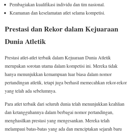
Pembagiakan kualifikasi individu dan tim nasional.
Keamanan dan keselamatan atlet selama kompetisi.
Prestasi dan Rekor dalam Kejuaraan
Dunia Atletik
Prestasi atlet-atlet terbaik dalam Kejuaraan Dunia Atletik
merupakan sorotan utama dalam kompetisi ini. Mereka tidak
hanya menunjukkan kemampuan luar biasa dalam nomor
pertandingan atletik, tetapi juga berhasil memecahkan rekor-rekor
yang telah ada sebelumnya.
Para atlet terbaik dari seluruh dunia telah menunjukkan keahlian
dan ketangguhannya dalam berbagai nomor pertandingan,
menghasilkan prestasi yang mengesankan. Mereka telah
melampaui batas-batas yang ada dan menciptakan sejarah baru