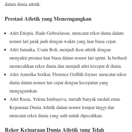
dalam dunia atletik.
Prestasi Atletik yang Mencengangkan
Atlet Etiopia, Haile Gebrselassie, mencatat rekor dunia dalam
nomor lari jarak jauh dengan waktu yang luar biasa cepat.
Atlet Jamaika, Usain Bolt, menjadi ikon atletik dengan
mengukir prestasi luar biasa dalam nomor lari sprint. Ia berhasil
memecahkan rekor dunia dan menjadi atlet tercepat di dunia.
Atlet Amerika Serikat, Florence Griffith-Joyner, mencatat rekor
dunia dalam nomor lari cepat dengan kecepatan yang
mengagumkan.
Atlet Rusia, Yelena Isinbayeva, meraih banyak medali emas
Kejuaraan Dunia Atletik dalam nomor lompat tinggi dan
mencatat rekor dunia yang sulit untuk dipecahkan.
Rekor Kejuaraan Dunia Atletik yang Telah