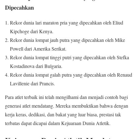
Dipecahkan
Rekor dunia lari maraton pria yang dipecahkan oleh Eliud
Kipchoge dari Kenya.
Rekor dunia lompat jauh putra yang dipecahkan oleh Mike
Powell dari Amerika Serikat.
Rekor dunia lompat tinggi putri yang dipecahkan oleh Stefka
Kostadinova dari Bulgaria.
Rekor dunia lompat galah putra yang dipecahkan oleh Renaud
Lavillenie dari Prancis.
Para atlet terbaik ini telah mengilhami dan menjadi contoh bagi
generasi atlet mendatang. Mereka membuktikan bahwa dengan
kerja keras, dedikasi, dan bakat yang luar biasa, prestasi tak
terbatas dapat dicapai dalam Kejuaraan Dunia Atletik.