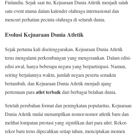
Finlandia. Sejak saat itu, Kejuaraan Dunia Atletik menjadi salah
satu event utama dalam kalender olahraga internasional dan
mencuri perhatian pecinta olahraga di seluruh dunia.
Evolusi Kejuaraan Dunia Atletik
Sejak pertama kali diselenggarakan, Kejuaraan Dunia Atletik
terus mengalami perkembangan yang mengesankan. Dalam edisi-
edisi awal, hanya beberapa negara yang berpartisipasi. Namun,
seiring berjalannya waktu, jumlah negara peserta semakin
bertambah, dan Kejuaraan Dunia Atletik menjadi ajang
atlet terbaik
pertemuan para
dari berbagai belahan dunia.
Setelah perubahan format dan peningkatan popularitas, Kejuaraan
Dunia Atletik mulai menampilkan nomor-nomor atletik baru dan
melihat lompatan prestasi yang signifikan dari para atlet. Rekor-
rekor baru terus dipecahkan setiap tahun, menciptakan momen