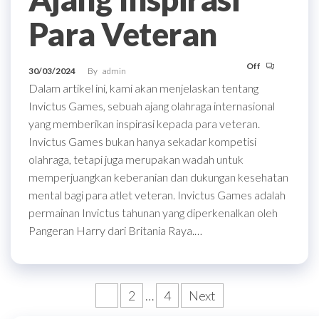
Para Veteran
Off
30/03/2024
By
admin
Dalam artikel ini, kami akan menjelaskan tentang
Invictus Games, sebuah ajang olahraga internasional
yang memberikan inspirasi kepada para veteran.
Invictus Games bukan hanya sekadar kompetisi
olahraga, tetapi juga merupakan wadah untuk
memperjuangkan keberanian dan dukungan kesehatan
mental bagi para atlet veteran. Invictus Games adalah
permainan Invictus tahunan yang diperkenalkan oleh
Pangeran Harry dari Britania Raya.…
Posts
1
2
…
4
Next