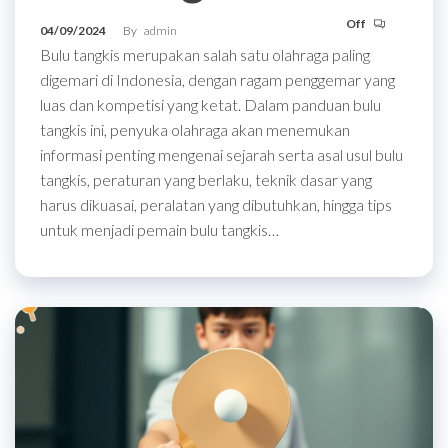
Off
04/09/2024
By
admin
Bulu tangkis merupakan salah satu olahraga paling
digemari di Indonesia, dengan ragam penggemar yang
luas dan kompetisi yang ketat. Dalam panduan bulu
tangkis ini, penyuka olahraga akan menemukan
informasi penting mengenai sejarah serta asal usul bulu
tangkis, peraturan yang berlaku, teknik dasar yang
harus dikuasai, peralatan yang dibutuhkan, hingga tips
untuk menjadi pemain bulu tangkis…