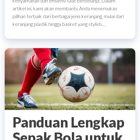
kenyamanan dan efisiensi saat berbelanja. Dalam
artikel ini, kami akan membantu Anda menemukan
pilihan terbaik dari berbagai jenis keranjang, mulai dari
keranjang plastik hingga basket yang stylish.…
Panduan Lengkap
Sepak Bola untuk