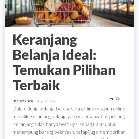
Keranjang
Belanja Ideal:
Temukan Pilihan
Terbaik
Off
01/09/2024
By
admin
Dalam dunia belanja, baik secara offline maupun online,
memiliki keranjang belanja yang ideal sangatlah penting.
Keranjang tidak hanya berfungsi sebagai alat untuk
menampung barang belanjaan, tetapi juga memberikan