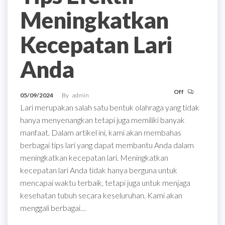
Meningkatkan
Kecepatan Lari
Anda
Off
05/09/2024
By
admin
Lari merupakan salah satu bentuk olahraga yang tidak
hanya menyenangkan tetapi juga memiliki banyak
manfaat. Dalam artikel ini, kami akan membahas
berbagai tips lari yang dapat membantu Anda dalam
meningkatkan kecepatan lari. Meningkatkan
kecepatan lari Anda tidak hanya berguna untuk
mencapai waktu terbaik, tetapi juga untuk menjaga
kesehatan tubuh secara keseluruhan. Kami akan
menggali berbagai…