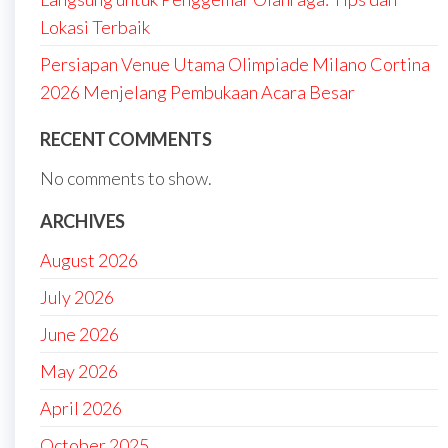
Lokasi Terbaik
Persiapan Venue Utama Olimpiade Milano Cortina
2026 Menjelang Pembukaan Acara Besar
RECENT COMMENTS
No comments to show.
ARCHIVES
August 2026
July 2026
June 2026
May 2026
April 2026
October 2025