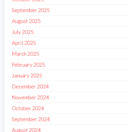
September 2025
August 2025
July 2025
April 2025
March 2025
February 2025
January 2025
December 2024
November 2024
October 2024
September 2024
August 2024