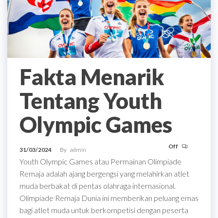
Fakta Menarik
Tentang Youth
Olympic Games
Off
31/03/2024
By
admin
Youth Olympic Games atau Permainan Olimpiade
Remaja adalah ajang bergengsi yang melahirkan atlet
muda berbakat di pentas olahraga internasional.
Olimpiade Remaja Dunia ini memberikan peluang emas
bagi atlet muda untuk berkompetisi dengan peserta