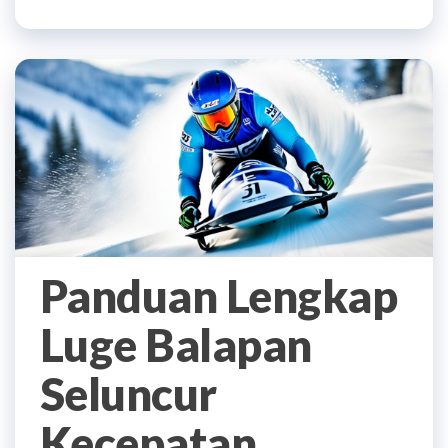
Panduan Lengkap
Luge Balapan
Seluncur
Kecepatan