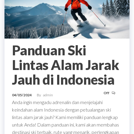
Panduan Ski
Lintas Alam Jarak
Jauh di Indonesia
Off
04/05/2024
By
admin
Anda ingin mengadu adrenalin dan menjelajahi
keindahan alam Indonesia dengan petualangan ski
lintas alam jarak jauh? Kami memiliki panduan lengkap
untuk Anda! Dalam panduan ini, kami akan membahas
destinasi ski terbaik, rute yang menarik, perlengkapan