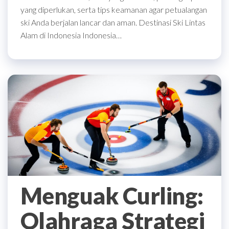
yang diperlukan, serta tips keamanan agar petualangan
ski Anda berjalan lancar dan aman. Destinasi Ski Lintas
Alam di Indonesia Indonesia…
Menguak Curling:
Olahraga Strategi