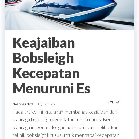
Keajaiban
Bobsleigh
Kecepatan
Menuruni Es
Off
06/05/2024
By
admin
Pada artikel ini, kita akan membahas keajaiban dari
olahraga bobsleigh kecepatan menuruni es. Bentuk
olahraga ini penuh dengan adrenalin dan melibatkan
teknik bobsleigh khusus untuk mencapai kecepatan