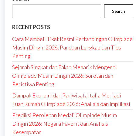
Search
RECENT POSTS
Cara Membeli Tiket Resmi Pertandingan Olimpiade
Musim Dingin 2026: Panduan Lengkap dan Tips
Penting
Sejarah Singkat dan Fakta Menarik Mengenai
Olimpiade Musim Dingin 2026: Sorotan dan
Peristiwa Penting
Dampak Ekonomi dan Pariwisata Italia Menjadi
Tuan Rumah Olimpiade 2026: Analisis dan Implikasi
Prediksi Perolehan Medali Olimpiade Musim
Dingin 2026: Negara Favorit dan Analisis
Kesempatan