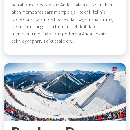
adalah kunci kesuksesan Anda. Dalam artikel ini, kami
akan membahas cara mempelajari teknik-teknik
profesional dalam ice hockey dan bagaimana strategi
permainan canggih serta latihan efektif dapat
membantu meningkatkan performa Anda. Teknik-
teknik yang harus dikuasai oleh…