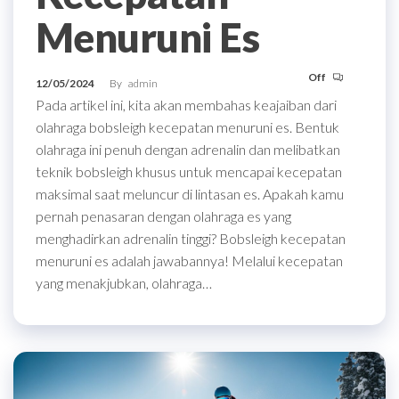
Menuruni Es
Off
12/05/2024
By
admin
Pada artikel ini, kita akan membahas keajaiban dari
olahraga bobsleigh kecepatan menuruni es. Bentuk
olahraga ini penuh dengan adrenalin dan melibatkan
teknik bobsleigh khusus untuk mencapai kecepatan
maksimal saat meluncur di lintasan es. Apakah kamu
pernah penasaran dengan olahraga es yang
menghadirkan adrenalin tinggi? Bobsleigh kecepatan
menuruni es adalah jawabannya! Melalui kecepatan
yang menakjubkan, olahraga…