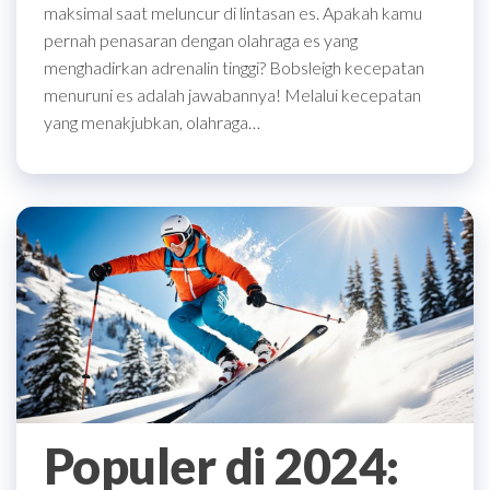
maksimal saat meluncur di lintasan es. Apakah kamu
pernah penasaran dengan olahraga es yang
menghadirkan adrenalin tinggi? Bobsleigh kecepatan
menuruni es adalah jawabannya! Melalui kecepatan
yang menakjubkan, olahraga…
Populer di 2024: