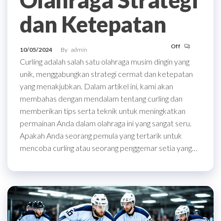
dan Ketepatan
Off
10/05/2024
By
admin
Curling adalah salah satu olahraga musim dingin yang
unik, menggabungkan strategi cermat dan ketepatan
yang menakjubkan. Dalam artikel ini, kami akan
membahas dengan mendalam tentang curling dan
memberikan tips serta teknik untuk meningkatkan
permainan Anda dalam olahraga ini yang sangat seru.
Apakah Anda seorang pemula yang tertarik untuk
mencoba curling atau seorang penggemar setia yang…