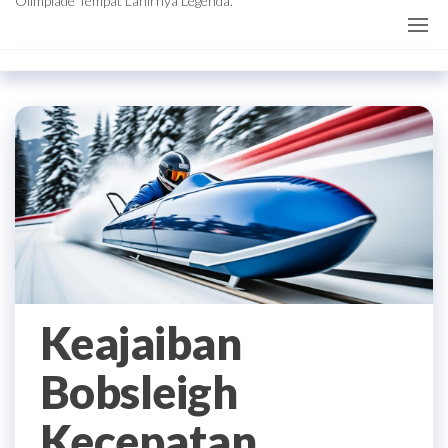
Olimpiade Tempat Lahirnya Legenda.
Keajaiban
Bobsleigh
Kecepatan