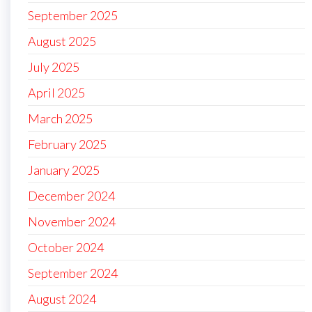
September 2025
August 2025
July 2025
April 2025
March 2025
February 2025
January 2025
December 2024
November 2024
October 2024
September 2024
August 2024