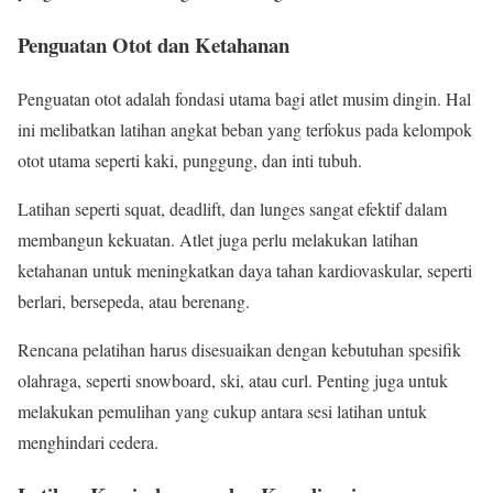
Penguatan Otot dan Ketahanan
Penguatan otot adalah fondasi utama bagi atlet musim dingin. Hal
ini melibatkan latihan angkat beban yang terfokus pada kelompok
otot utama seperti kaki, punggung, dan inti tubuh.
Latihan seperti squat, deadlift, dan lunges sangat efektif dalam
membangun kekuatan. Atlet juga perlu melakukan latihan
ketahanan untuk meningkatkan daya tahan kardiovaskular, seperti
berlari, bersepeda, atau berenang.
Rencana pelatihan harus disesuaikan dengan kebutuhan spesifik
olahraga, seperti snowboard, ski, atau curl. Penting juga untuk
melakukan pemulihan yang cukup antara sesi latihan untuk
menghindari cedera.