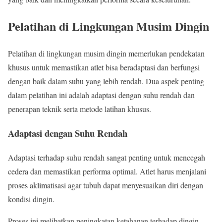
Pelatihan di Lingkungan Musim Dingin
Pelatihan di lingkungan musim dingin memerlukan pendekatan
khusus untuk memastikan atlet bisa beradaptasi dan berfungsi
dengan baik dalam suhu yang lebih rendah. Dua aspek penting
dalam pelatihan ini adalah adaptasi dengan suhu rendah dan
penerapan teknik serta metode latihan khusus.
Adaptasi dengan Suhu Rendah
Adaptasi terhadap suhu rendah sangat penting untuk mencegah
cedera dan memastikan performa optimal. Atlet harus menjalani
proses aklimatisasi agar tubuh dapat menyesuaikan diri dengan
kondisi dingin.
Proses ini melibatkan peningkatan ketahanan terhadap dingin