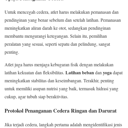
Untuk mencegah cedera, atlet harus melakukan pemanasan dan
pendinginan yang benar sebelum dan setelah latihan. Pemanasan
meningkatkan aliran darah ke otot, sedangkan pendinginan
membantu mengurangi ketegangan. Selain itu, pemilihan
peralatan yang sesuai, seperti sepatu dan pelindung, sangat
penting.
Atlet juga harus menjaga kebugaran fisik dengan melakukan
Latihan beban
yoga
latihan kekuatan dan fleksibilitas.
dan
dapat
meningkatkan stabilitas dan keseimbangan. Terakhir, penting
untuk memiliki asupan nutrisi yang baik, termasuk hidrasi yang
cukup, agar tubuh siap beraktivitas.
Protokol Penanganan Cedera Ringan dan Darurat
Jika terjadi cedera, langkah pertama adalah mengidentifikasi jenis