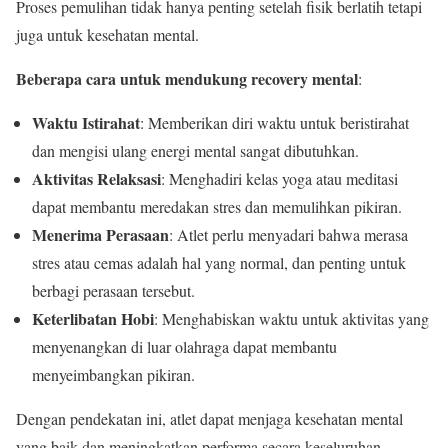
Proses pemulihan tidak hanya penting setelah fisik berlatih tetapi
juga untuk kesehatan mental.
Beberapa cara untuk mendukung recovery mental
:
Waktu Istirahat
: Memberikan diri waktu untuk beristirahat
dan mengisi ulang energi mental sangat dibutuhkan.
Aktivitas Relaksasi
: Menghadiri kelas yoga atau meditasi
dapat membantu meredakan stres dan memulihkan pikiran.
Menerima Perasaan
: Atlet perlu menyadari bahwa merasa
stres atau cemas adalah hal yang normal, dan penting untuk
berbagi perasaan tersebut.
Keterlibatan Hobi
: Menghabiskan waktu untuk aktivitas yang
menyenangkan di luar olahraga dapat membantu
menyeimbangkan pikiran.
Dengan pendekatan ini, atlet dapat menjaga kesehatan mental
yang baik dan meningkatkan performa secara keseluruhan.