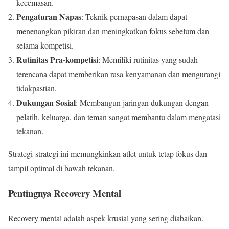
kecemasan.
Pengaturan Napas
: Teknik pernapasan dalam dapat
menenangkan pikiran dan meningkatkan fokus sebelum dan
selama kompetisi.
Rutinitas Pra-kompetisi
: Memiliki rutinitas yang sudah
terencana dapat memberikan rasa kenyamanan dan mengurangi
tidakpastian.
Dukungan Sosial
: Membangun jaringan dukungan dengan
pelatih, keluarga, dan teman sangat membantu dalam mengatasi
tekanan.
Strategi-strategi ini memungkinkan atlet untuk tetap fokus dan
tampil optimal di bawah tekanan.
Pentingnya Recovery Mental
Recovery mental adalah aspek krusial yang sering diabaikan.