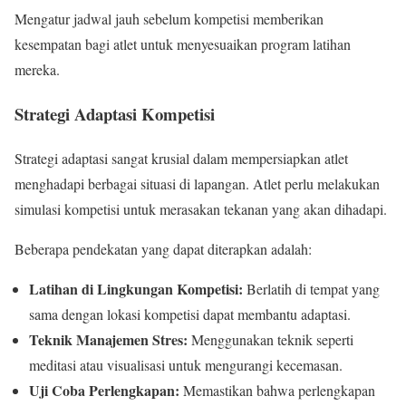
Mengatur jadwal jauh sebelum kompetisi memberikan
kesempatan bagi atlet untuk menyesuaikan program latihan
mereka.
Strategi Adaptasi Kompetisi
Strategi adaptasi sangat krusial dalam mempersiapkan atlet
menghadapi berbagai situasi di lapangan. Atlet perlu melakukan
simulasi kompetisi untuk merasakan tekanan yang akan dihadapi.
Beberapa pendekatan yang dapat diterapkan adalah:
Latihan di Lingkungan Kompetisi:
Berlatih di tempat yang
sama dengan lokasi kompetisi dapat membantu adaptasi.
Teknik Manajemen Stres:
Menggunakan teknik seperti
meditasi atau visualisasi untuk mengurangi kecemasan.
Uji Coba Perlengkapan:
Memastikan bahwa perlengkapan