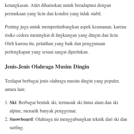
ketangkasan. Atlet diharuskan untuk beradaptasi dengan
permukaan yang licin dan kondisi yang tidak stabil.
Penting juga untuk mempertimbangkan aspek keamanan, karena
risiko cedera meningkat di lingkungan yang dingin dan licin.
Oleh karena itu, pelatihan yang baik dan penggunaan
perlengkapan yang sesuai sangat diperlukan.
Jenis-Jenis Olahraga Musim Dingin
Terdapat berbagai jenis olahraga musim dingin yang populer,
antara lain:
Ski
: Berbagai bentuk ski, termasuk ski lintas alam dan ski
alpine, menarik banyak penggemar.
Snowboard
: Olahraga ini menggabungkan teknik dari ski dan
surfing.