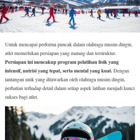
Untuk mencapai performa puncak dalam olahraga musim dingin,
atlet memerlukan persiapan yang matang dan terstruktur.
Persiapan ini mencakup program pelatihan fisik yang
intensif, nutrisi yang tepat, serta mental yang kuat.
Dengan
tantangan unik yang ditawarkan oleh olahraga musim dingin,
perhatian terhadap detail dalam setiap aspek latihan menjadi kunci
sukses bagi atlet.