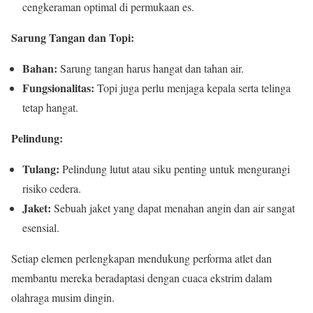
cengkeraman optimal di permukaan es.
Sarung Tangan dan Topi:
Bahan:
Sarung tangan harus hangat dan tahan air.
Fungsionalitas:
Topi juga perlu menjaga kepala serta telinga
tetap hangat.
Pelindung:
Tulang:
Pelindung lutut atau siku penting untuk mengurangi
risiko cedera.
Jaket:
Sebuah jaket yang dapat menahan angin dan air sangat
esensial.
Setiap elemen perlengkapan mendukung performa atlet dan
membantu mereka beradaptasi dengan cuaca ekstrim dalam
olahraga musim dingin.