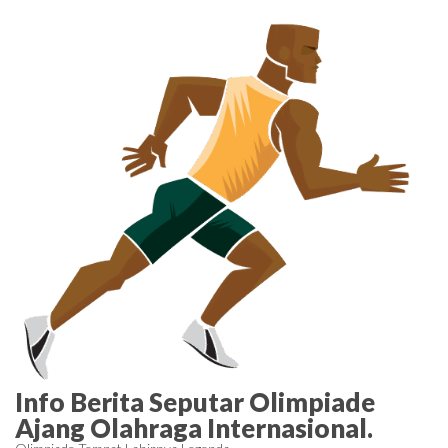
Skip
to
the
content
Info Berita Seputar Olimpiade
Ajang Olahraga Internasional.