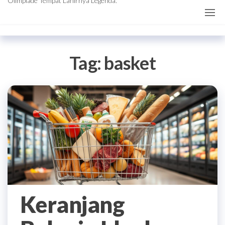
Olimpiade Tempat Lahirnya Legenda.
Tag:
basket
Keranjang