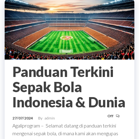
Panduan Terkini
Sepak Bola
Indonesia & Dunia
Off
27/07/2024
By
admin
Agaliprogram – Selamat datang di panduan terkini
mengenai sepak bola, di mana kami akan mengupas