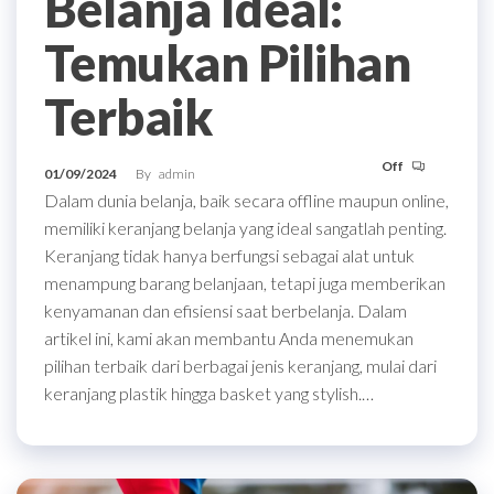
Belanja Ideal:
Temukan Pilihan
Terbaik
Off
01/09/2024
By
admin
Dalam dunia belanja, baik secara offline maupun online,
memiliki keranjang belanja yang ideal sangatlah penting.
Keranjang tidak hanya berfungsi sebagai alat untuk
menampung barang belanjaan, tetapi juga memberikan
kenyamanan dan efisiensi saat berbelanja. Dalam
artikel ini, kami akan membantu Anda menemukan
pilihan terbaik dari berbagai jenis keranjang, mulai dari
keranjang plastik hingga basket yang stylish.…