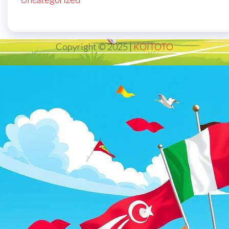
Copyright © 2025 |
KOITOTO