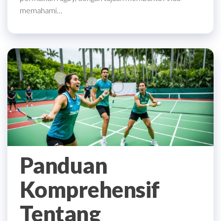
memahami…
Panduan
Komprehensif
Tentang