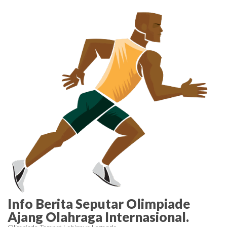
Skip
to
the
content
Info Berita Seputar Olimpiade
Ajang Olahraga Internasional.