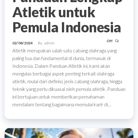
Atletik untuk
Pemula Indonesia
Off
02/08/2024
By
admin
Atletik merupakan salah satu cabang olahraga yang
paling tua dan fundamental di dunia, termasuk di
Indonesia. Dalam Panduan Atletik ini, kami akan
mengulas berbagai aspek penting terkait olahraga
atletik, mulai dari definisi, jenis cabang olahraga, hingga
teknik yang perlu dikuasai oleh pemula atletik. Panduan
ini bertujuan untuk memberikan pemahaman
mendalam tentang bagaimana memulai karir di…