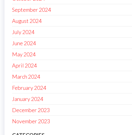
September 2024
August 2024
July 2024
June 2024
May 2024
April 2024
March 2024
February 2024
January 2024
December 2023
November 2023