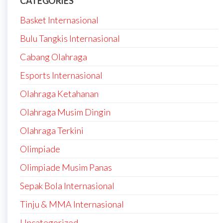
CATEGORIES
Basket Internasional
Bulu Tangkis Internasional
Cabang Olahraga
Esports Internasional
Olahraga Ketahanan
Olahraga Musim Dingin
Olahraga Terkini
Olimpiade
Olimpiade Musim Panas
Sepak Bola Internasional
Tinju & MMA Internasional
Uncategorized