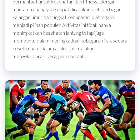
bermanfaat untuk kesehatan dan fitness. Dengan
manfaat renang yang dapat dirasakan oleh berbagai
kalangan umur dan tingkat kebugaran, olahraga ini
menjadi pilihan populer. Aktivitas ini tidak hanya
meningkatkan kesehatan jantung tetapi juga
membantu dalam meningkatkan kebugaran fisik secara
keseluruhan. Dalam artikel ini, kita akan
mengeksplorasi beragam manfaat…