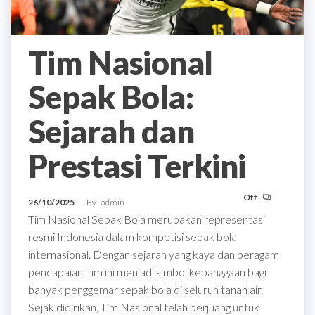
Tim Nasional
Sepak Bola:
Sejarah dan
Prestasi Terkini
Off
26/10/2025
By
admin
Tim Nasional Sepak Bola merupakan representasi
resmi Indonesia dalam kompetisi sepak bola
internasional. Dengan sejarah yang kaya dan beragam
pencapaian, tim ini menjadi simbol kebanggaan bagi
banyak penggemar sepak bola di seluruh tanah air.
Sejak didirikan, Tim Nasional telah berjuang untuk