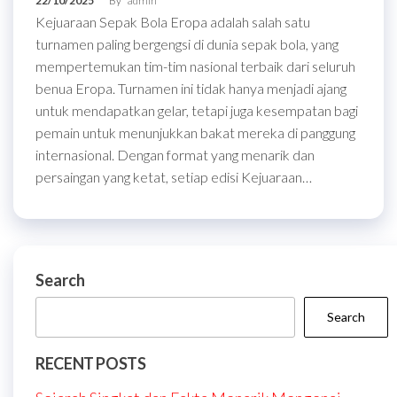
22/10/2025
By
admin
Kejuaraan Sepak Bola Eropa adalah salah satu
turnamen paling bergengsi di dunia sepak bola, yang
mempertemukan tim-tim nasional terbaik dari seluruh
benua Eropa. Turnamen ini tidak hanya menjadi ajang
untuk mendapatkan gelar, tetapi juga kesempatan bagi
pemain untuk menunjukkan bakat mereka di panggung
internasional. Dengan format yang menarik dan
persaingan yang ketat, setiap edisi Kejuaraan…
Search
Search
RECENT POSTS