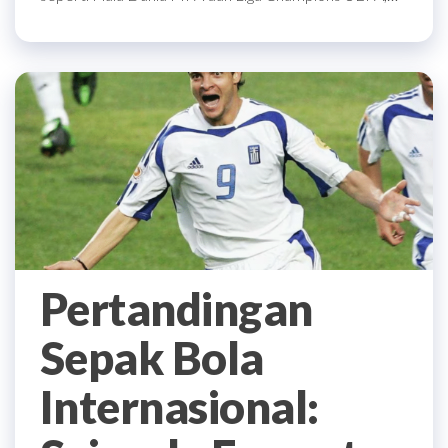
Pertandingan
Sepak Bola
Internasional: