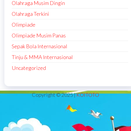
Olahraga Musim Dingin
Olahraga Terkini
Olimpiade
Olimpiade Musim Panas
Sepak Bola Internasional
Tinju & MMA Internasional
Uncategorized
Copyright © 2025 |
KOITOTO