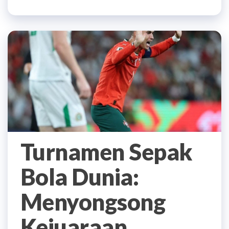
Turnamen Sepak
Bola Dunia:
Menyongsong
Kejuaraan