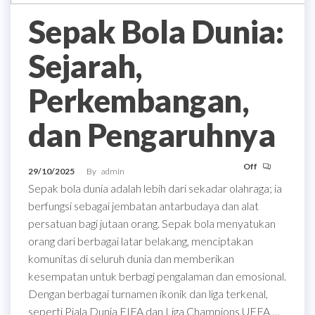
Sepak Bola Dunia:
Sejarah,
Perkembangan,
dan Pengaruhnya
Off
29/10/2025
By
admin
Sepak bola dunia adalah lebih dari sekadar olahraga; ia
berfungsi sebagai jembatan antarbudaya dan alat
persatuan bagi jutaan orang. Sepak bola menyatukan
orang dari berbagai latar belakang, menciptakan
komunitas di seluruh dunia dan memberikan
kesempatan untuk berbagi pengalaman dan emosional.
Dengan berbagai turnamen ikonik dan liga terkenal,
seperti Piala Dunia FIFA dan Liga Champions UEFA,…