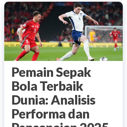
Pemain Sepak
Bola Terbaik
Dunia: Analisis
Performa dan