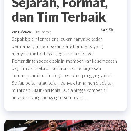
Sejarah, Format,
dan Tim Terbaik
Off
28/10/2025
By
admin
Sepak bola internasional bukan hanya sekadar
permainan; ia merupakan ajang kompetisi yang
menyatukan berbagai negara dan budaya.
Pertandingan sepak bola ini memberikan kesempatan
bagi tim dari seluruh dunia untuk menunjukkan
kemampuan dan strategi mereka di panggung global.
Setiap pekan atau bulan, banyak turnamen diadakan,
mulai dari kualifikasi Piala Dunia hingga kompetisi
antarklub yang menggugah semangat.…