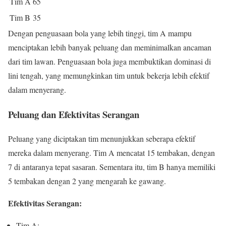
Tim A
65
Tim B
35
Dengan penguasaan bola yang lebih tinggi, tim A mampu
menciptakan lebih banyak peluang dan meminimalkan ancaman
dari tim lawan. Penguasaan bola juga membuktikan dominasi di
lini tengah, yang memungkinkan tim untuk bekerja lebih efektif
dalam menyerang.
Peluang dan Efektivitas Serangan
Peluang yang diciptakan tim menunjukkan seberapa efektif
mereka dalam menyerang. Tim A mencatat 15 tembakan, dengan
7 di antaranya tepat sasaran. Sementara itu, tim B hanya memiliki
5 tembakan dengan 2 yang mengarah ke gawang.
Efektivitas Serangan:
Tim A: