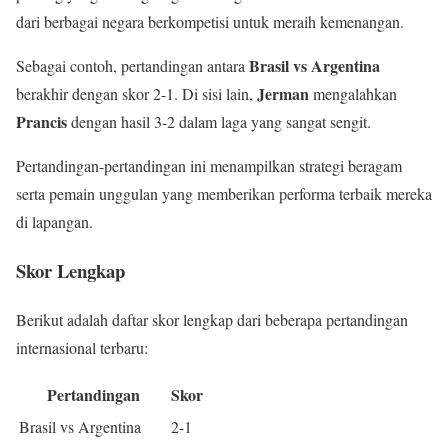
dari berbagai negara berkompetisi untuk meraih kemenangan.
Brasil vs Argentina
Sebagai contoh, pertandingan antara
Jerman
berakhir dengan skor 2-1. Di sisi lain,
mengalahkan
Prancis
dengan hasil 3-2 dalam laga yang sangat sengit.
Pertandingan-pertandingan ini menampilkan strategi beragam
serta pemain unggulan yang memberikan performa terbaik mereka
di lapangan.
Skor Lengkap
Berikut adalah daftar skor lengkap dari beberapa pertandingan
internasional terbaru:
Pertandingan
Skor
Brasil vs Argentina
2-1