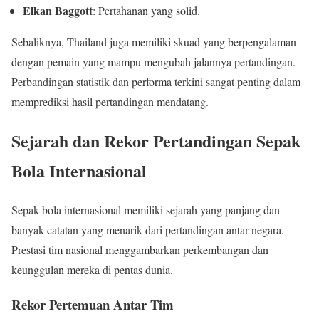
Elkan Baggott
: Pertahanan yang solid.
Sebaliknya, Thailand juga memiliki skuad yang berpengalaman
dengan pemain yang mampu mengubah jalannya pertandingan.
Perbandingan statistik dan performa terkini sangat penting dalam
memprediksi hasil pertandingan mendatang.
Sejarah dan Rekor Pertandingan Sepak
Bola Internasional
Sepak bola internasional memiliki sejarah yang panjang dan
banyak catatan yang menarik dari pertandingan antar negara.
Prestasi tim nasional menggambarkan perkembangan dan
keunggulan mereka di pentas dunia.
Rekor Pertemuan Antar Tim