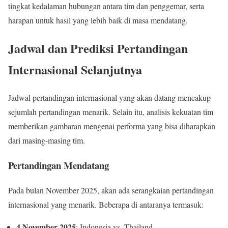
tingkat kedalaman hubungan antara tim dan penggemar, serta
harapan untuk hasil yang lebih baik di masa mendatang.
Jadwal dan Prediksi Pertandingan
Internasional Selanjutnya
Jadwal pertandingan internasional yang akan datang mencakup
sejumlah pertandingan menarik. Selain itu, analisis kekuatan tim
memberikan gambaran mengenai performa yang bisa diharapkan
dari masing-masing tim.
Pertandingan Mendatang
Pada bulan November 2025, akan ada serangkaian pertandingan
internasional yang menarik. Beberapa di antaranya termasuk:
4 November 2025
: Indonesia vs. Thailand