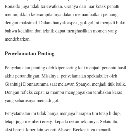
Ronaldo juga tidak terlewatkan. Golnya dari luar kotak penalti
menunjukkan keterampilannya dalam memanfaatkan peluang
dengan maksimal. Dalam banyak aspek, gol-gol ini menjadi bukti
bahwa keahlian dan teknik dapat menghasilkan momen yang
mendebarkan.
Penyelamatan Penting
Penyelamatan penting oleh kiper sering kali menjadi penentu hasil
akhir pertandingan. Misalnya, penyelamatan spektakuler oleh
Gianluigi Donnarumma saat melawan Spanyol menjadi titik balik.
Dengan refleks cepat, ia mampu menggagalkan tembakan keras
yang seharusnya menjadi gol.
Penyelamatan ini tidak hanya menjaga harapan tim tetap hidup,
tetapi juga memberi energi kepada rekan-rekannya. Selain itu,
aksi heroik kiper lain seperti Alisson Becker juga menarik