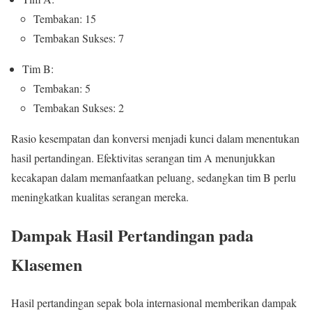
Tembakan: 15
Tembakan Sukses: 7
Tim B:
Tembakan: 5
Tembakan Sukses: 2
Rasio kesempatan dan konversi menjadi kunci dalam menentukan
hasil pertandingan. Efektivitas serangan tim A menunjukkan
kecakapan dalam memanfaatkan peluang, sedangkan tim B perlu
meningkatkan kualitas serangan mereka.
Dampak Hasil Pertandingan pada
Klasemen
Hasil pertandingan sepak bola internasional memberikan dampak