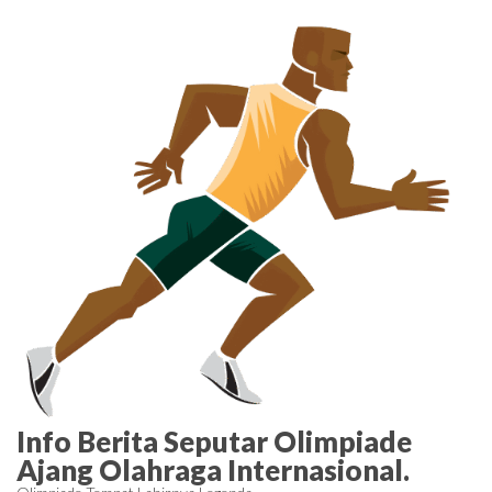
Skip
to
the
content
Info Berita Seputar Olimpiade
Ajang Olahraga Internasional.