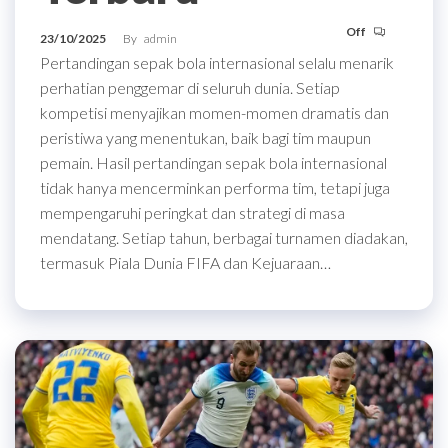
Off
23/10/2025
By
admin
Pertandingan sepak bola internasional selalu menarik
perhatian penggemar di seluruh dunia. Setiap
kompetisi menyajikan momen-momen dramatis dan
peristiwa yang menentukan, baik bagi tim maupun
pemain. Hasil pertandingan sepak bola internasional
tidak hanya mencerminkan performa tim, tetapi juga
mempengaruhi peringkat dan strategi di masa
mendatang. Setiap tahun, berbagai turnamen diadakan,
termasuk Piala Dunia FIFA dan Kejuaraan…