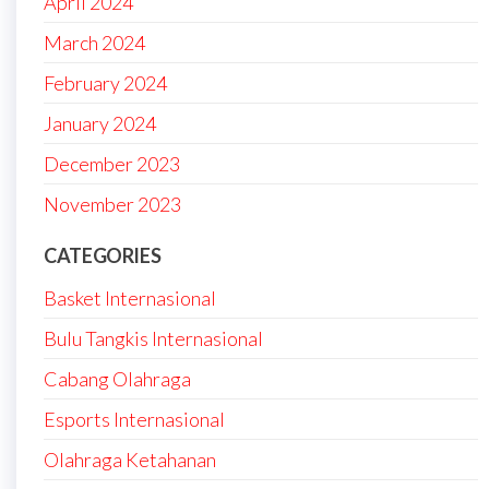
April 2024
March 2024
February 2024
January 2024
December 2023
November 2023
CATEGORIES
Basket Internasional
Bulu Tangkis Internasional
Cabang Olahraga
Esports Internasional
Olahraga Ketahanan