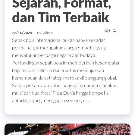
Sejarah, Format,
dan Tim Terbaik
Off
28/10/2025
By
admin
Sepak bola internasional bukan hanya sekadar
permainan; ia merupakan ajang kompetisi yang
menyatukan berbagai negara dan budaya.
Pertandingan sepak bola ini memberikan kesempatan
bagi tim dari seluruh dunia untuk menunjukkan
kemampuan dan strategi mereka di panggung global.
Setiap pekan atau bulan, banyak turnamen diadakan,
mulai dari kualifikasi Piala Dunia hingga kompetisi
antarklub yang menggugah semangat.…