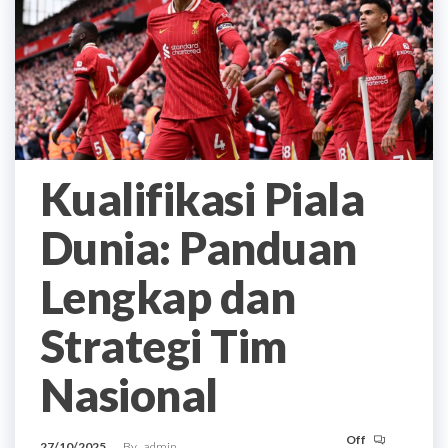
Kualifikasi Piala
Dunia: Panduan
Lengkap dan
Strategi Tim
Nasional
Off
27/10/2025
By
admin