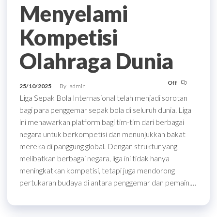
Menyelami
Kompetisi
Olahraga Dunia
Off
25/10/2025
By
admin
Liga Sepak Bola Internasional telah menjadi sorotan
bagi para penggemar sepak bola di seluruh dunia. Liga
ini menawarkan platform bagi tim-tim dari berbagai
negara untuk berkompetisi dan menunjukkan bakat
mereka di panggung global. Dengan struktur yang
melibatkan berbagai negara, liga ini tidak hanya
meningkatkan kompetisi, tetapi juga mendorong
pertukaran budaya di antara penggemar dan pemain.…