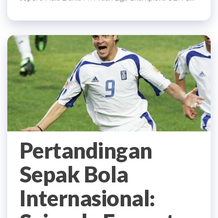
Pertandingan
Sepak Bola
Internasional: