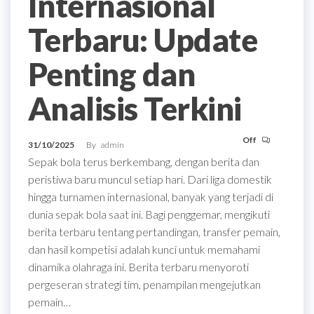
Internasional
Terbaru: Update
Penting dan
Analisis Terkini
Off
31/10/2025
By
admin
Sepak bola terus berkembang, dengan berita dan
peristiwa baru muncul setiap hari. Dari liga domestik
hingga turnamen internasional, banyak yang terjadi di
dunia sepak bola saat ini. Bagi penggemar, mengikuti
berita terbaru tentang pertandingan, transfer pemain,
dan hasil kompetisi adalah kunci untuk memahami
dinamika olahraga ini. Berita terbaru menyoroti
pergeseran strategi tim, penampilan mengejutkan
pemain…