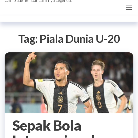
Olimpiade Tempat Lahirnya Legenda.
Tag:
Piala Dunia U-20
Sepak Bola