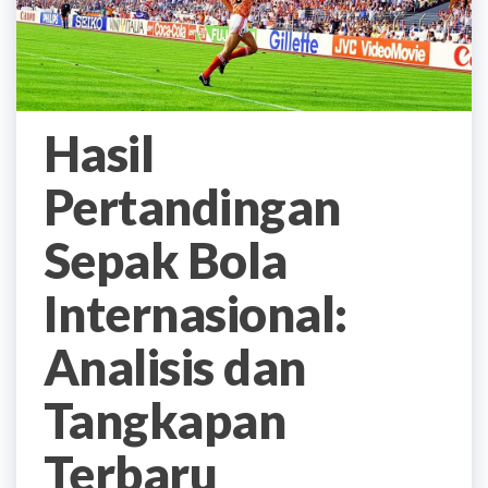
Hasil
Pertandingan
Sepak Bola
Internasional:
Analisis dan
Tangkapan
Terbaru