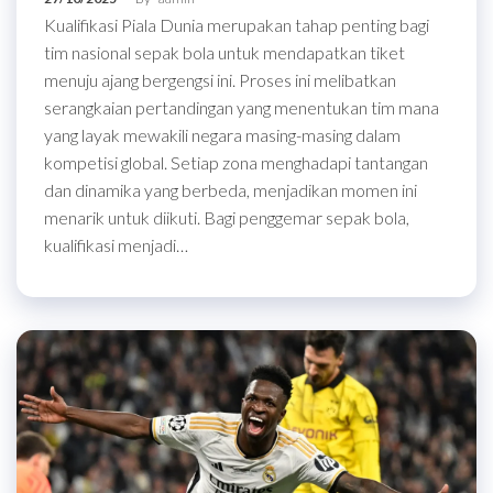
Kualifikasi Piala Dunia merupakan tahap penting bagi
tim nasional sepak bola untuk mendapatkan tiket
menuju ajang bergengsi ini. Proses ini melibatkan
serangkaian pertandingan yang menentukan tim mana
yang layak mewakili negara masing-masing dalam
kompetisi global. Setiap zona menghadapi tantangan
dan dinamika yang berbeda, menjadikan momen ini
menarik untuk diikuti. Bagi penggemar sepak bola,
kualifikasi menjadi…