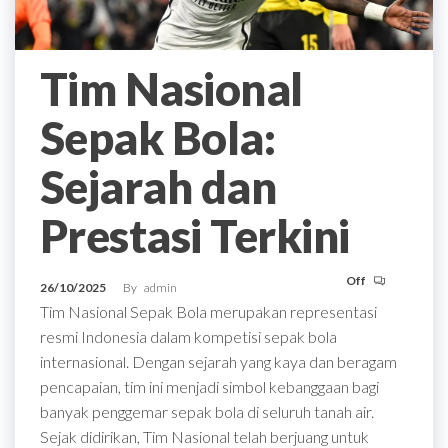
Tim Nasional
Sepak Bola:
Sejarah dan
Prestasi Terkini
Off
26/10/2025
By
admin
Tim Nasional Sepak Bola merupakan representasi
resmi Indonesia dalam kompetisi sepak bola
internasional. Dengan sejarah yang kaya dan beragam
pencapaian, tim ini menjadi simbol kebanggaan bagi
banyak penggemar sepak bola di seluruh tanah air.
Sejak didirikan, Tim Nasional telah berjuang untuk