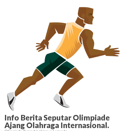
Skip
to
the
content
Info Berita Seputar Olimpiade
Ajang Olahraga Internasional.