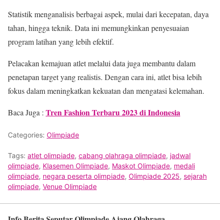
Statistik menganalisis berbagai aspek, mulai dari kecepatan, daya
tahan, hingga teknik. Data ini memungkinkan penyesuaian
program latihan yang lebih efektif.
Pelacakan kemajuan atlet melalui data juga membantu dalam
penetapan target yang realistis. Dengan cara ini, atlet bisa lebih
fokus dalam meningkatkan kekuatan dan mengatasi kelemahan.
Tren Fashion Terbaru 2023 di Indonesia
Baca Juga :
Categories:
Olimpiade
Tags:
atlet olimpiade
,
cabang olahraga olimpiade
,
jadwal
olimpiade
,
Klasemen Olimpiade
,
Maskot Olimpiade
,
medali
olimpiade
,
negara peserta olimpiade
,
Olimpiade 2025
,
sejarah
olimpiade
,
Venue Olimpiade
Info Berita Seputar Olimpiade Ajang Olahraga