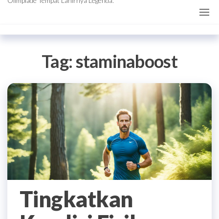
Olimpiade Tempat Lahirnya Legenda.
Tag:
staminaboost
Tingkatkan