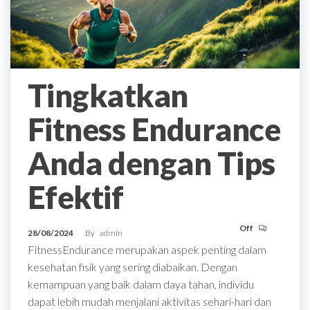
Tingkatkan
Fitness Endurance
Anda dengan Tips
Efektif
Off
28/08/2024
By
admin
FitnessEndurance merupakan aspek penting dalam
kesehatan fisik yang sering diabaikan. Dengan
kemampuan yang baik dalam daya tahan, individu
dapat lebih mudah menjalani aktivitas sehari-hari dan