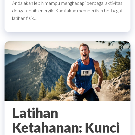
Anda akan lebih mampu menghadapi berbagai aktivitas
dengan lebih energik. Kami akan memberikan berbagai
latihan fisik…
Latihan
Ketahanan: Kunci