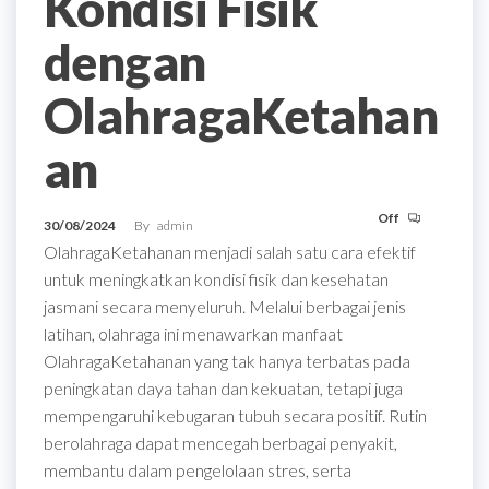
Kondisi Fisik
dengan
OlahragaKetahan
an
Off
30/08/2024
By
admin
OlahragaKetahanan menjadi salah satu cara efektif
untuk meningkatkan kondisi fisik dan kesehatan
jasmani secara menyeluruh. Melalui berbagai jenis
latihan, olahraga ini menawarkan manfaat
OlahragaKetahanan yang tak hanya terbatas pada
peningkatan daya tahan dan kekuatan, tetapi juga
mempengaruhi kebugaran tubuh secara positif. Rutin
berolahraga dapat mencegah berbagai penyakit,
membantu dalam pengelolaan stres, serta