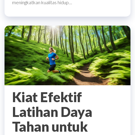
meningkatkan kualitas hidup…
Kiat Efektif
Latihan Daya
Tahan untuk