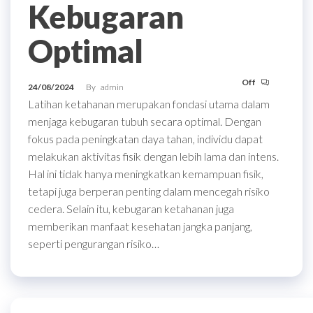
Kebugaran
Optimal
Off
24/08/2024
By
admin
Latihan ketahanan merupakan fondasi utama dalam
menjaga kebugaran tubuh secara optimal. Dengan
fokus pada peningkatan daya tahan, individu dapat
melakukan aktivitas fisik dengan lebih lama dan intens.
Hal ini tidak hanya meningkatkan kemampuan fisik,
tetapi juga berperan penting dalam mencegah risiko
cedera. Selain itu, kebugaran ketahanan juga
memberikan manfaat kesehatan jangka panjang,
seperti pengurangan risiko…