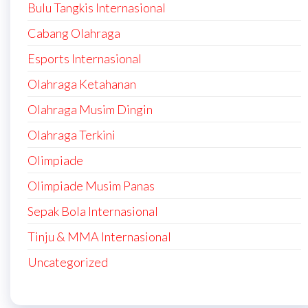
Bulu Tangkis Internasional
Cabang Olahraga
Esports Internasional
Olahraga Ketahanan
Olahraga Musim Dingin
Olahraga Terkini
Olimpiade
Olimpiade Musim Panas
Sepak Bola Internasional
Tinju & MMA Internasional
Uncategorized