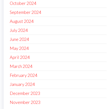
October 2024
September 2024
August 2024
July 2024
June 2024
May 2024
April 2024
March 2024
February 2024
January 2024
December 2023
November 2023