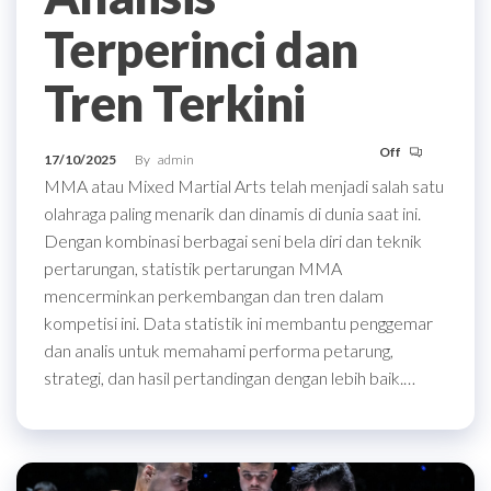
Terperinci dan
Tren Terkini
Off
17/10/2025
By
admin
MMA atau Mixed Martial Arts telah menjadi salah satu
olahraga paling menarik dan dinamis di dunia saat ini.
Dengan kombinasi berbagai seni bela diri dan teknik
pertarungan, statistik pertarungan MMA
mencerminkan perkembangan dan tren dalam
kompetisi ini. Data statistik ini membantu penggemar
dan analis untuk memahami performa petarung,
strategi, dan hasil pertandingan dengan lebih baik.…