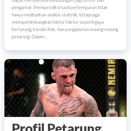
pengamat. Memprediksi hasil pertempuran tidak
hanya melibatkan analisis statistik, tetapi juga
mempertimbangkan faktor-faktor seperti gaya
bertarung, kondisi fisik, dan pengalaman masing-masing
petarung. Dalam…
Profil Petarung