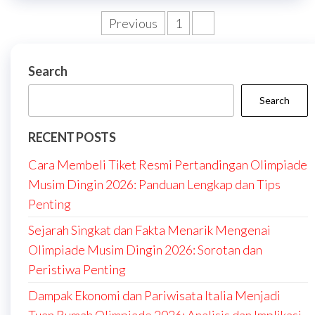
Posts
Previous
1
2
pagination
Search
Search
RECENT POSTS
Cara Membeli Tiket Resmi Pertandingan Olimpiade
Musim Dingin 2026: Panduan Lengkap dan Tips
Penting
Sejarah Singkat dan Fakta Menarik Mengenai
Olimpiade Musim Dingin 2026: Sorotan dan
Peristiwa Penting
Dampak Ekonomi dan Pariwisata Italia Menjadi
Tuan Rumah Olimpiade 2026: Analisis dan Implikasi