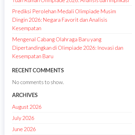
Prediksi Perolehan Medali Olimpiade Musim
Dingin 2026: Negara Favorit dan Analisis
Kesempatan
Mengenal Cabang Olahraga Baru yang
Dipertandingkan di Olimpiade 2026: Inovasi dan
Kesempatan Baru
RECENT COMMENTS
No comments to show.
ARCHIVES
August 2026
July 2026
June 2026