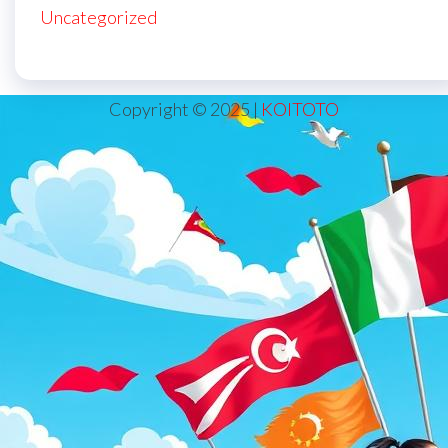
Uncategorized
Copyright © 2025 |
KOITOTO