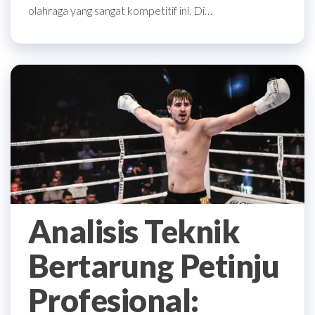
olahraga yang sangat kompetitif ini. Di…
Analisis Teknik
Bertarung Petinju
Profesional: