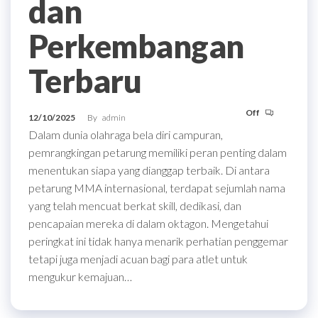
dan
Perkembangan
Terbaru
Off
12/10/2025
By
admin
Dalam dunia olahraga bela diri campuran,
pemrangkingan petarung memiliki peran penting dalam
menentukan siapa yang dianggap terbaik. Di antara
petarung MMA internasional, terdapat sejumlah nama
yang telah mencuat berkat skill, dedikasi, dan
pencapaian mereka di dalam oktagon. Mengetahui
peringkat ini tidak hanya menarik perhatian penggemar
tetapi juga menjadi acuan bagi para atlet untuk
mengukur kemajuan…