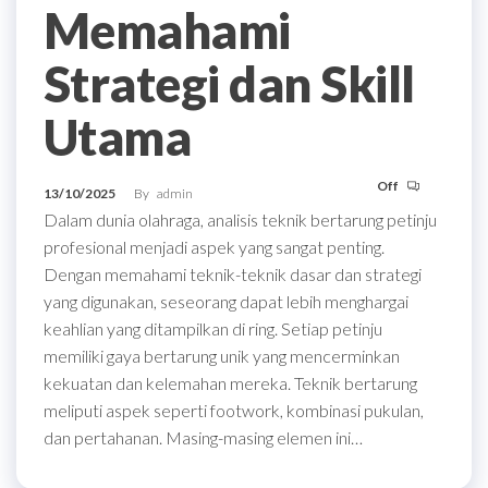
Memahami
Strategi dan Skill
Utama
Off
13/10/2025
By
admin
Dalam dunia olahraga, analisis teknik bertarung petinju
profesional menjadi aspek yang sangat penting.
Dengan memahami teknik-teknik dasar dan strategi
yang digunakan, seseorang dapat lebih menghargai
keahlian yang ditampilkan di ring. Setiap petinju
memiliki gaya bertarung unik yang mencerminkan
kekuatan dan kelemahan mereka. Teknik bertarung
meliputi aspek seperti footwork, kombinasi pukulan,
dan pertahanan. Masing-masing elemen ini…