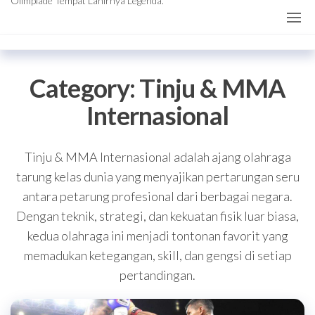
Olimpiade Tempat Lahirnya Legenda.
Category:
Tinju & MMA
Internasional
Tinju & MMA Internasional adalah ajang olahraga
tarung kelas dunia yang menyajikan pertarungan seru
antara petarung profesional dari berbagai negara.
Dengan teknik, strategi, dan kekuatan fisik luar biasa,
kedua olahraga ini menjadi tontonan favorit yang
memadukan ketegangan, skill, dan gengsi di setiap
pertandingan.