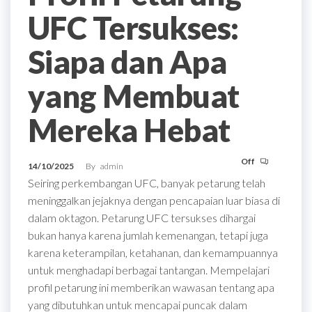
UFC Tersukses:
Siapa dan Apa
yang Membuat
Mereka Hebat
Off
14/10/2025
By
admin
Seiring perkembangan UFC, banyak petarung telah
meninggalkan jejaknya dengan pencapaian luar biasa di
dalam oktagon. Petarung UFC tersukses dihargai
bukan hanya karena jumlah kemenangan, tetapi juga
karena keterampilan, ketahanan, dan kemampuannya
untuk menghadapi berbagai tantangan. Mempelajari
profil petarung ini memberikan wawasan tentang apa
yang dibutuhkan untuk mencapai puncak dalam