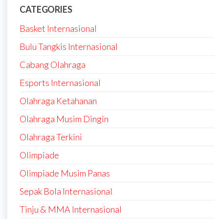
CATEGORIES
Basket Internasional
Bulu Tangkis Internasional
Cabang Olahraga
Esports Internasional
Olahraga Ketahanan
Olahraga Musim Dingin
Olahraga Terkini
Olimpiade
Olimpiade Musim Panas
Sepak Bola Internasional
Tinju & MMA Internasional