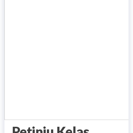
Petinju Kelas