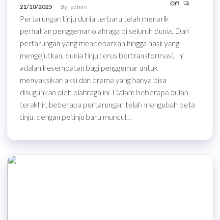
Off
21/10/2025
By
admin
Pertarungan tinju dunia terbaru telah menarik
perhatian penggemar olahraga di seluruh dunia. Dari
pertarungan yang mendebarkan hingga hasil yang
mengejutkan, dunia tinju terus bertransformasi. Ini
adalah kesempatan bagi penggemar untuk
menyaksikan aksi dan drama yang hanya bisa
disuguhkan oleh olahraga ini. Dalam beberapa bulan
terakhir, beberapa pertarungan telah mengubah peta
tinju, dengan petinju baru muncul…