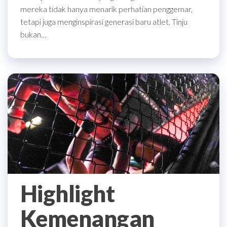
mereka tidak hanya menarik perhatian penggemar,
tetapi juga menginspirasi generasi baru atlet. Tinju
bukan…
Highlight
Kemenangan