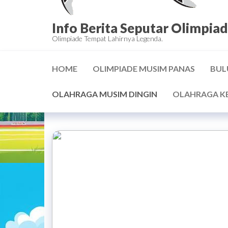
Info Berita Seputar Olimpiad
Olimpiade Tempat Lahirnya Legenda.
HOME
OLIMPIADE MUSIM PANAS
BUL
OLAHRAGA MUSIM DINGIN
OLAHRAGA K