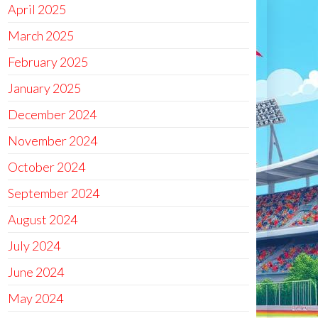
April 2025
March 2025
February 2025
January 2025
December 2024
November 2024
October 2024
September 2024
August 2024
July 2024
June 2024
May 2024