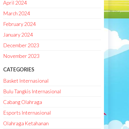
April 2024
March 2024
February 2024
January 2024
December 2023
November 2023
CATEGORIES
Basket Internasional
Bulu Tangkis Internasional
Cabang Olahraga
Esports Internasional
Olahraga Ketahanan