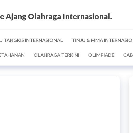
e Ajang Olahraga Internasional.
U TANGKIS INTERNASIONAL
TINJU & MMA INTERNASI
ETAHANAN
OLAHRAGA TERKINI
OLIMPIADE
CAB