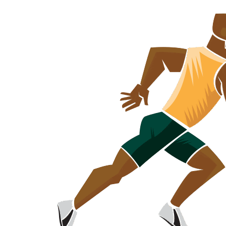
Skip
to
the
content